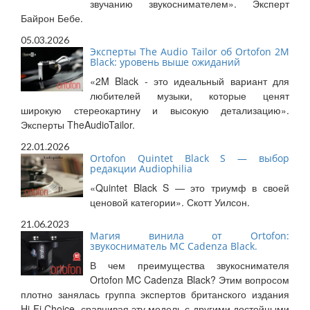
звучанию звукоснимателем». Эксперт
Байрон Бебе.
05.03.2026
Эксперты The Audio Tailor об Ortofon 2M
Black: уровень выше ожиданий
«2M Black - это идеальный вариант для
любителей музыки, которые ценят
широкую стереокартину и высокую детализацию».
Эксперты TheAudioTailor.
22.01.2026
Ortofon Quintet Black S — выбор
редакции Audiophilia
«Quintet Black S — это триумф в своей
ценовой категории». Скотт Уилсон.
21.06.2023
Магия винила от Ortofon:
звукосниматель MC Cadenza Black.
В чем преимущества звукоснимателя
Ortofon MC Cadenza Black? Этим вопросом
плотно занялась группа экспертов британского издания
Hi-Fi Choice, сравнивая эту модель с другими достойными