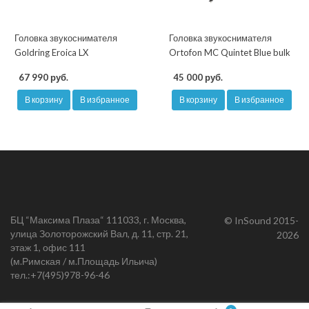
Головка звукоснимателя
Головка звукоснимателя
Goldring Eroica LX
Ortofon MC Quintet Blue bulk
67 990 руб.
45 000 руб.
В корзину
В избранное
В корзину
В избранное
БЦ “Максима Плаза“ 111033, г. Москва,
© InSound 2015-
улица Золоторожский Вал, д. 11, стр. 21,
2026
этаж 1, офис 111
(м.Римская / м.Площадь Ильича)
тел.:
+7(495)978-96-46