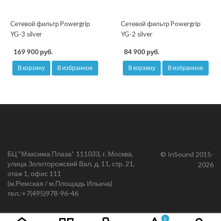
Сетевой фильтр Powergrip
Сетевой фильтр Powergrip
YG-3 silver
YG-2 silver
169 900 руб.
84 900 руб.
В корзину
В избранное
В корзину
В избранное
БЦ “Максима Плаза“ 111033, г. Москва,
© InSound 2015-
улица Золоторожский Вал, д. 11, стр. 21,
2026
этаж 1, офис 111
(м.Римская / м.Площадь Ильича)
тел.:
+7(495)978-96-46
0