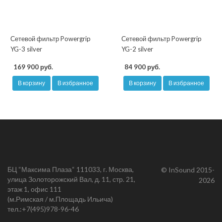
Сетевой фильтр Powergrip
Сетевой фильтр Powergrip
YG-3 silver
YG-2 silver
169 900 руб.
84 900 руб.
В корзину
В избранное
В корзину
В избранное
БЦ “Максима Плаза“ 111033, г. Москва,
© InSound 2015-
улица Золоторожский Вал, д. 11, стр. 21,
2026
этаж 1, офис 111
(м.Римская / м.Площадь Ильича)
тел.:
+7(495)978-96-46