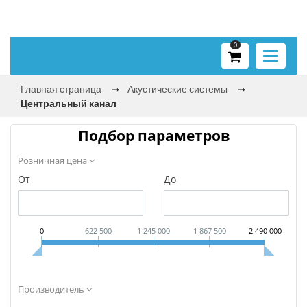
0
Toggle
navigati
Главная страница
Акустические системы
Центральный канал
Подбор параметров
Розничная цена
От
До
0
622 500
1 245 000
1 867 500
2 490 000
Производитель