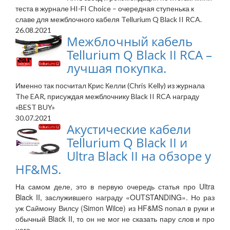
теста в журнале HI-FI Choice – очередная ступенька к
славе для межблочного кабеля Tellurium Q Black II RCA.
26.08.2021
Межблочный кабель
Tellurium Q Black II RCA –
лучшая покупка.
Именно так посчитал Крис Келли (Chris Kelly) из журнала
The EAR, присуждая межблочнику Black II RCA награду
«BEST BUY»
30.07.2021
Акустические кабели
Tellurium Q Black II и
Ultra Black II на обзоре у
HF&MS.
На самом деле, это в первую очередь статья про Ultra
Black II, заслужившего награду «OUTSTANDING». Но раз
уж Саймону Вилсу (Simon Wilce) из HF&MS попал в руки и
обычный Black II, то он не мог не сказать пару слов и про
него.