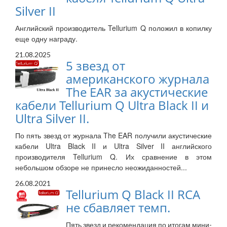
Silver II
Английский производитель Tellurium Q положил в копилку
еще одну награду.
21.08.2025
5 звезд от
американского журнала
The ЕAR за акустические
кабели Tellurium Q Ultra Black II и
Ultra Silver II.
По пять звезд от журнала The EAR получили акустические
кабели Ultra Black II и Ultra Silver II английского
производителя Tellurium Q. Их сравнение в этом
небольшом обзоре не принесло неожиданностей...
26.08.2021
Tellurium Q Black II RCA
не сбавляет темп.
Пять звезд и рекомендация по итогам мини-