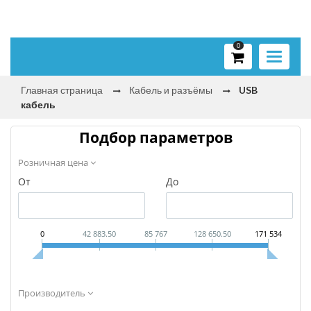
0
Toggle
navigati
Главная страница
Кабель и разъёмы
USB
кабель
Подбор параметров
Розничная цена
От
До
0
42 883.50
85 767
128 650.50
171 534
Производитель