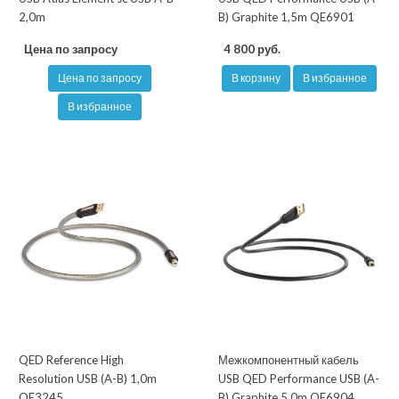
2,0m
B) Graphite 1,5m QE6901
Цена по запросу
4 800 руб.
Цена по запросу
В корзину
В избранное
В избранное
QED Reference High
Межкомпонентный кабель
Resolution USB (A-B) 1,0m
USB QED Performance USB (A-
QE3245
B) Graphite 5,0m QE6904