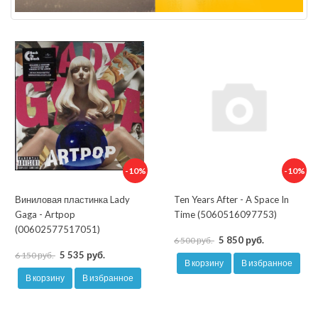
-10%
-10%
Виниловая пластинка Lady
Ten Years After - A Space In
Gaga - Artpop
Time (5060516097753)
(00602577517051)
5 850 руб.
6 500 руб.
5 535 руб.
6 150 руб.
В корзину
В избранное
В корзину
В избранное