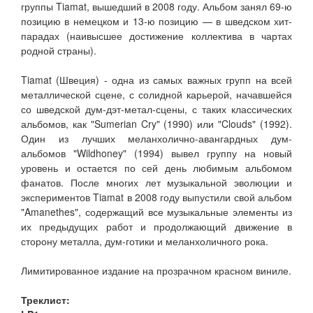
группы Tiamat, вышедший в 2008 году. Альбом занял 69-ю
позицию в немецком и 13-ю позицию — в шведском хит-
парадах (наивысшее достижение коллектива в чартах
родной страны).
Tiamat (Швеция) - одна из самых важных групп на всей
металлической сцене, с солидной карьерой, начавшейся
со шведской дум-дэт-метал-сцены, с таких классических
альбомов, как "Sumerian Cry" (1990) или "Clouds" (1992).
Один из лучших меланхолично-авангардных дум-
альбомов "Wildhoney" (1994) вывел группу на новый
уровень и остается по сей день любимым альбомом
фанатов. После многих лет музыкальной эволюции и
экспериментов Tiamat в 2008 году выпустили свой альбом
"Amanethes", содержащий все музыкальные элементы из
их предыдущих работ и продолжающий движение в
сторону металла, дум-готики и меланхоличного рока.
Лимитированное издание на прозрачном красном виниле.
Треклист: