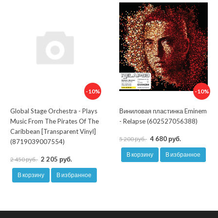
-10%
-10%
Global Stage Orchestra - Plays
Виниловая пластинка Eminem
Music From The Pirates Of The
- Relapse (602527056388)
Caribbean [Transparent Vinyl]
4 680 руб.
5 200 руб.
(8719039007554)
В корзину
В избранное
2 205 руб.
2 450 руб.
В корзину
В избранное