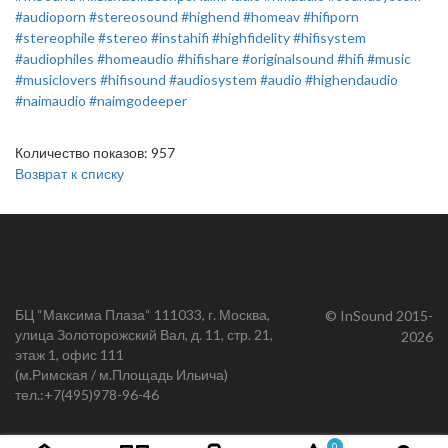
#audioporn
#stereosound
#highend
#homeav
#hifiporn
#stereophile
#stereo
#instahifi
#highfidelity
#hifisystem
#audiophiles
#homeaudio
#hifishare
#originalsound
#hifi
#music
#musiclovers
#hifisound
#audiosystem
#audio
#highendaudio
#naimaudio
#naimgodeeper
Количество показов: 957
Возврат к списку
БЦ “Максима Плаза“ 111033, г. Москва,
© InSound 2015-
улица Золоторожский Вал, д. 11, стр. 21,
2026
этаж 1, офис 111
(м.Римская / м.Площадь Ильича)
тел.:
+7(495)978-96-46
0