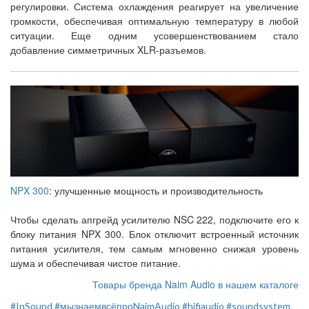
регулировки. Система охлаждения реагирует на увеличение
громкости, обеспечивая оптимальную температуру в любой
ситуации. Еще одним усовершенствованием стало
добавление симметричных XLR-разъемов.
NPX 300
: улучшенные мощность и производительность
Чтобы сделать апгрейд усилителю NSC 222, подключите его к
блоку питания NPX 300. Блок отключит встроенный источник
питания усилителя, тем самым мгновенно снижая уровень
шума и обеспечивая чистое питание.
Товары бренда Naim Audio в нашем каталоге
#InSound
#мызнаемвсёпроNaimAudio
#hifiaudio
#soundsystem