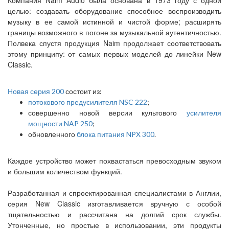
Компания Naim Audio была основана в 1973 году с одной
целью: создавать оборудование способное воспроизводить
музыку в ее самой истинной и чистой форме; расширять
границы возможного в погоне за музыкальной аутентичностью.
Полвека спустя продукция Naim продолжает соответствовать
этому принципу: от самых первых моделей до линейки New
Classic.
Новая серия 200
состоит из:
потокового предусилителя NSC 222
;
совершенно новой версии культового
усилителя
мощности NAP 250
;
обновленного
блока питания NPX 300
.
Каждое устройство может похвастаться превосходным звуком
и большим количеством функций.
Разработанная и спроектированная специалистами в Англии,
серия New Classic изготавливается вручную с особой
тщательностью и рассчитана на долгий срок службы.
Утонченные, но простые в использовании, эти продукты