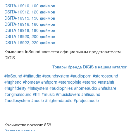
DSITA-16910, 100 дюймов
DSITA-16912, 120 дюймов
DSITA-16915, 150 дюймов
DSITA-16916, 160 дюймов
DSITA-16918, 180 дюймов
DSITA-16920, 200 дюймов
DSITA-16922, 220 дюймов
Компания InSound является официальным представителем
DiGiS.
Товары бренда DiGiS в нашем каталог
#InSound
#hifiaudio
#soundsystem
#audioporn
#stereosound
#highend
#homeav
#hifiporn
#stereophile
#stereo
#instahifi
#highfidelity
#hifisystem
#audiophiles
#homeaudio
#hifishare
#originalsound
#hifi
#music
#musiclovers
#hifisound
#audiosystem
#audio
#highendaudio
#projectaudio
Количество показов: 859
Возврат к списку