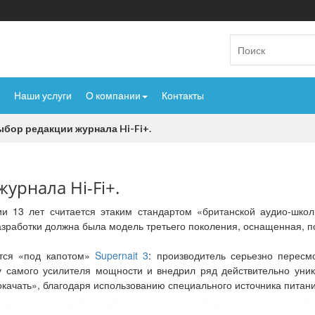
Наши услуги
О компании
Контакты
выбор редакции журнала Hi-Fi+.
журнала Hi-Fi+.
ии 13 лет считается этаким стандартом «британской аудио-школ
зработки должна была модель третьего поколения, оснащенная, 
тся «под капотом»
Supernait 3
: производитель серьезно перес
 самого усилителя мощности и внедрил ряд действительно уник
окачать», благодаря использованию специального источника питан