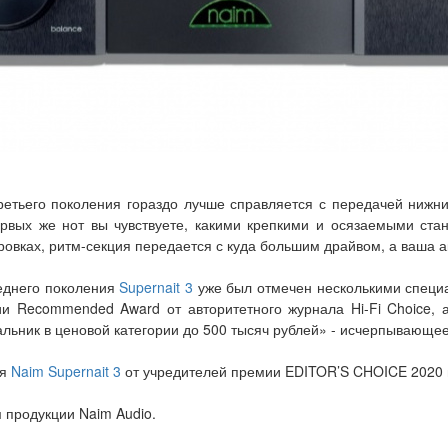
ретьего поколения гораздо лучше справляется с передачей нижни
ервых же нот вы чувствуете, какими крепкими и осязаемыми стан
овках, ритм-секция передается с куда большим драйвом, а ваша ак
леднего поколения
Supernait 3
уже был отмечен несколькими специ
ии Recommended Award от авторитетного журнала Hi-Fi Choice, 
альник в ценовой категории до 500 тысяч рублей» - исчерпывающе
ля
Naim Supernait 3
от учредителей премии EDITOR’S CHOICE 2020 
продукции Naim Audio.