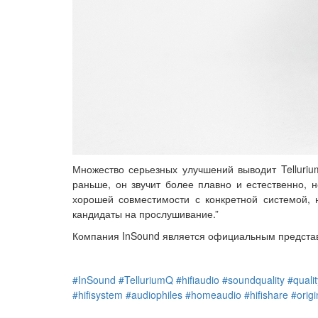
Множество серьезных улучшений выводит Telluriu
раньше, он звучит более плавно и естественно, 
хорошей совместимости с конкретной системой, 
кандидаты на прослушивание.”
Компания InSound является официальным представ
#InSound
#TelluriumQ
#hifiaudio
#soundquality
#quali
#hifisystem
#audiophiles
#homeaudio
#hifishare
#orig