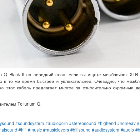
m Q Black II на передний план, если вы ищете межблочник XLR
но в то же время быстрее и увлекательнее. Очевидно, что межб
но этот кабель предлагает многое за относительно скромные де
ителем Tellurium Q.
tysound
#soundsystem
#audioporn
#stereosound
#highend
#homeav
#
inalsound
#hifi
#music
#musiclovers
#hifisound
#audiosystem
#audio
#h