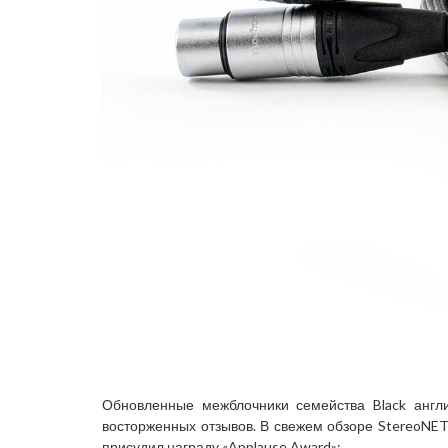
Обновленные межблочники семейства Black англи
восторженных отзывов. В свежем обзоре StereoNET р
присудил награду «Applause Award»: