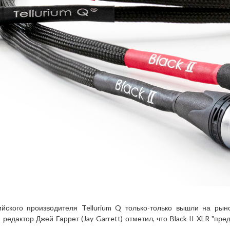
йского производителя Tellurium Q только-только вышли на рыно
едактор Джей Гаррет (Jay Garrett) отметил, что Black II XLR "пре