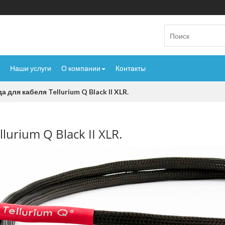
Наши услуги
О компании
Контакты
 для кабеля Tellurium Q Black II XLR.
lurium Q Black II XLR.