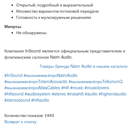
Открытый, подробный и выразительный
Множество вариантов потоковой передачи
Готовность к мультирумным решениям
Минусы
Не обнаружены
Компания InSound является официальным представителем и
флагманским салоном Naim Audio.
Товары бренда Naim Audio в нашем каталоге
#InSound
#мызнаемвсёпроNaimAudio
#мызнаемвсёпроTotemAcousctic
#мызнаемвсёпроTelluriumQ
#мызнаемвсёпроAtlasCables
#hifi
#music
#musiclovers
#hifisound
#audiosystem
#stereo
#instahifi
#audio
#highendaudio
#stereosound
#hifiaudio
Количество показов: 1440
Возврат к списку