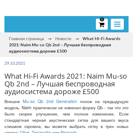
0
Toggle
navigati
Главная страница
Новости
What Hi-Fi Awards
2021: Naim Mu-so Qb 2nd – Лучшая беспроводная
аудиосистема дороже £500
29.10.2021
What Hi-Fi Awards 2021: Naim Mu-so
Qb 2nd – Лучшая беспроводная
аудиосистема дороже £500
Внешне
Mu-so Qb 2nd Generation
похож на предыдущую
модель. Naim практически не изменил форму Qb - так что это
было скорее улучшение, чем полное изменение. Если
стандартная черная акустическая сетка для вашего вкуса
слишком скромна, вы можете выбрать сетку в трех новых
цветах:
Olive
,
Terracotta
или
Peacock
.