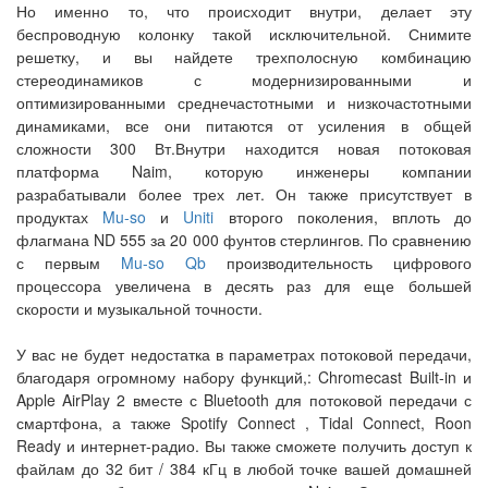
Но именно то, что происходит внутри, делает эту
беспроводную колонку такой исключительной. Снимите
решетку, и вы найдете трехполосную комбинацию
стереодинамиков с модернизированными и
оптимизированными среднечастотными и низкочастотными
динамиками, все они питаются от усиления в общей
сложности 300 Вт.Внутри находится новая потоковая
платформа Naim, которую инженеры компании
разрабатывали более трех лет. Он также присутствует в
продуктах
Mu-so
и
Uniti
второго поколения, вплоть до
флагмана ND 555 за 20 000 фунтов стерлингов. По сравнению
с первым
Mu-so Qb
производительность цифрового
процессора увеличена в десять раз для еще большей
скорости и музыкальной точности.
У вас не будет недостатка в параметрах потоковой передачи,
благодаря огромному набору функций,: Chromecast Built-in и
Apple AirPlay 2 вместе с Bluetooth для потоковой передачи с
смартфона, а также Spotify Connect , Tidal Connect, Roon
Ready и интернет-радио. Вы также сможете получить доступ к
файлам до 32 бит / 384 кГц в любой точке вашей домашней