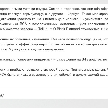
поролоновыми матами внутри. Самое интересное, что они оба абс
конца красную термоусадку, а с другого – чёрную. Такая маркиро
лючении красного конца к источнику, а чёрного – к усилителю. К
аконечники RCA с позолоченными контактами. Для сравнения в
а в качестве эталона — Tellurium Q Black Diamond стоимостью 1023
зошли любопытные изменения. Сначала появилось ощущение, что 
е получился эффект «протёртого стекла» — нюансы спектра стали
илось. Музыку стало слушать интереснее.
акустика с тканевыми пищалками – разрешение на ВЧ вырастет, но н
ти и прибавил воздуха в звуковой сцене. При этом музыкальный
k RCA была слишком заметна, у этих кабелей в целом схожий хар
м)