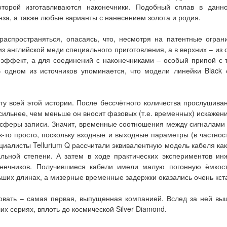
оторой изготавливаются наконечники. Подобный сплав в дан
нза, а также любые варианты с нанесением золота и родия.
спространяться, опасаясь, что, несмотря на патентные ограни
з английской меди специального приготовления, а в верхних – из 
ффект, а для соединений с наконечниками – особый припой с те
В одном из источников упоминается, что модели линейки Blac
у всей этой истории. После бессчётного количества прослушив
сильнее, чем меньше он вносит фазовых (т.е. временных) искажени
сферы записи. Значит, временные соотношения между сигналами с
к-то просто, поскольку входные и выходные параметры (в частнос
иалисты Tellurium Q рассчитали эквивалентную модель кабеля как 
льной степени. А затем в ходе практических экспериментов ин
конечников. Получившиеся кабели имели малую погонную ёмкост
ьших длинах, а мизерные временные задержки оказались очень кст
овать – самая первая, выпущенная компанией. Вслед за ней вы
х сериях, вплоть до космической Silver Diamond.