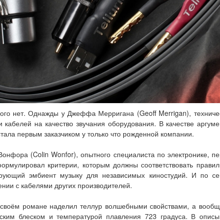
ного нет. Однажды у Джеффа Мерригана (Geoff Merrigan), технич
 кабелей на качество звучания оборудования. В качестве аргум
стала первым заказчиком у только что рожденной компании.
онфора (Colin Wonfor), опытного специалиста по электронике, п
формулировал критерии, которым должны соответствовать прави
ирующий эмбиент музыку для независимых киностудий. И по сей
нении с кабелями других производителей.
 своём романе наделил теллур волшебными свойствами, а вообще
еским блеском и температурой плавления 723 градуса. В описы