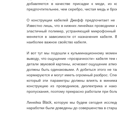
добавляется в качестве присадки к меди, из к
предпочтительнее, чем серебро, чистая медь и бро
О конструкции кабелей Джефф предпочитает не ра
Известно лишь, что в нижних линейках проводники и
эластичный полимер, устраняющий микрофонный э
меняется в зависимости от назначения кабеля. 
наиболее важное свойство кабеля.
И вот тут мы подошли к кульминационному момент
выводу, что ощущение «прозрачности» кабеля тем 
детали звуковой картины, исчезает ощущение атмо
должны быть одинаковыми. А добиться этого не та
нормируются и могут иметь огромный разброс. Спец
который эти параметры должны влиять в минима
конструкцию из проводников, диэлектрика и на
пропускания, поэтому прекрасно работали при бол
Линейка Black, которую мы будем сегодня исслед
наработки были доведены до совершенства в старши