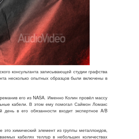
еского консультанта записывающей студии графства
ента несколько опытных образцов были включены в
ереманив его из NASA. Именно Колин провёл массу
льные кабели. В этом ему помогал Саймон Ломакс
 день в его обязанности входит экспертное A/B
 это химический элемент из группы металлоидов,
ваемых кабелях теллур в небольших количествах