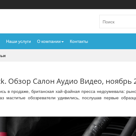
Наши услуги
О компании
Контакты
тьи
ack. Обзор Салон Аудио Видео, ноябрь 
лись в продаже, британская хай-файная пресса недоумевала: рыно
раз маститые обозреватели удивились, послушав первые образц