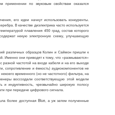
ном применении по звуковым свойствам оказался
чения, его идеи начнут использовать конкуренты.
серебра. В качестве диэлектрика часто используется
мпературой плавления 450 град, состав которого
k содержат некую электронную схему, улучшающую
аний различных образцов Колин и Саймон пришли к
й. Именно они приводят к тому, что «размываются»
 разной частотой на входе кабеля и на его выходе
ти, сопротивление и ёмкость) аудиокомпонентов не
некоего временного (но не частотного) фильтра, на
женеры воссоздали соответствующую этой модели
ь и индуктивность, чрезвычайно широкую полосу
ати при передаче цифрового сигнала.
шла более доступная Blue, а уж затем полученные