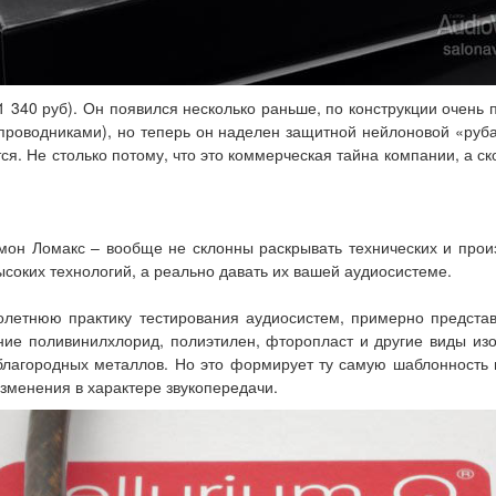
1 340 руб). Он появился несколько раньше, по конструкции очень 
проводниками), но теперь он наделен защитной нейлоновой «ру
ся. Не столько потому, что это коммерческая тайна компании, а ско
он Ломакс – вообще не склонны раскрывать технических и прои
соких технологий, а реально давать их вашей аудиосистеме.
олетнюю практику тестирования аудиосистем, примерно представ
ание поливинилхлорид, полиэтилен, фторопласт и другие виды изо
благородных металлов. Но это формирует ту самую шаблонность 
зменения в характере звукопередачи.