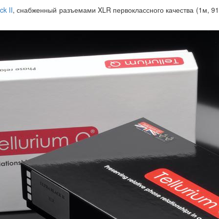
k II
, снабженный разъемами XLR первоклассного качества (1м, 91