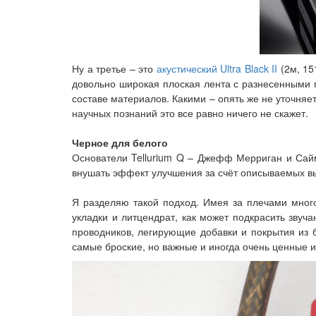
Ну а третье – это
акустический Ultra Black II
(2м, 15
довольно широкая плоская лента с разнесенными 
составе материалов. Какими – опять же не уточняет
научных познаний это все равно ничего не скажет.
Черное для белого
Основатели Tellurium Q – Джефф Мерриган и Сайм
внушать эффект улучшения за счёт описываемых вы
Я разделяю такой подход. Имея за плечами мног
укладки и литцендрат, как может подкрасить звуч
проводников, легирующие добавки и покрытия из 
самые броские, но важные и иногда очень ценные и