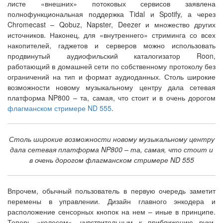
листе «внешних» потоковых сервисов заявлена
полнофункциональная поддержка Tidal и Spotify, а через
Chromecast – Qobuz, Napster, Deezer и множество других
источников. Наконец, для «внутреннего» стриминга со всех
накопителей, гаджетов и серверов можно использовать
продвинутый аудиофильский каталогизатор Roon,
работающий в домашней сети по собственному протоколу без
ограничений на тип и формат аудиоданных. Столь широкие
возможности новому музыкальному центру дала сетевая
платформа NP800 – та, самая, что стоит и в очень дорогом
флагманском стримере ND 555
.
Столь широкие возможности новому музыкальному центру
дала сетевая платформа NP800 – та, самая, что стоит и
в очень дорогом флагманском стримере ND 555
Впрочем, обычный пользователь в первую очередь заметит
перемены в управлении. Дизайн главного энкодера и
расположение сенсорных кнопок на нем – иные в принципе.
Теперь «колесом», чувствительным к приближению руки,