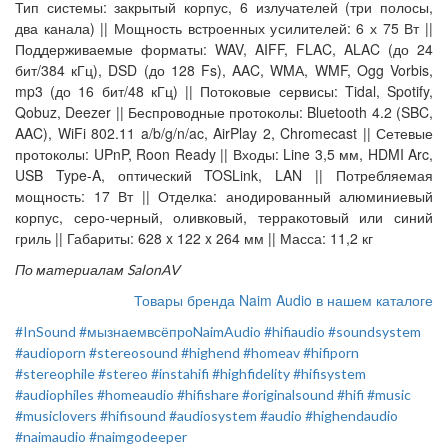
Тип системы: закрытый корпус, 6 излучателей (три полосы,
два канала) || Мощность встроенных усилителей: 6 х 75 Вт ||
Поддерживаемые форматы: WAV, AIFF, FLAC, ALAC (до 24
бит/384 кГц), DSD (до 128 Fs), AAC, WMА, WMF, Ogg Vorbis,
mp3 (до 16 бит/48 кГц) || Потоковые сервисы: Tidal, Spotify,
Qobuz, Deezer || Беспроводные протоколы: Bluetooth 4.2 (SBC,
AAC), WiFi 802.11 a/b/g/n/ac, AirPlay 2, Chromecast || Сетевые
протоколы: UPnP, Roon Ready || Входы: Line 3,5 мм, HDMI Arc,
USB Type-A, оптический TOSLink, LAN || Потребляемая
мощность: 17 Вт || Отделка: анодированный алюминиевый
корпус, серо-черный, оливковый, терракотовый или синий
гриль || Габариты: 628 x 122 x 264 мм || Масса: 11,2 кг
По материалам SalonAV
Товары бренда Naim Audio в нашем каталоге
#InSound
#мызнаемвсёпроNaimAudio
#hifiaudio
#soundsystem
#audioporn
#stereosound
#highend
#homeav
#hifiporn
#stereophile
#stereo
#instahifi
#highfidelity
#hifisystem
#audiophiles
#homeaudio
#hifishare
#originalsound
#hifi
#music
#musiclovers
#hifisound
#audiosystem
#audio
#highendaudio
#naimaudio
#naimgodeeper