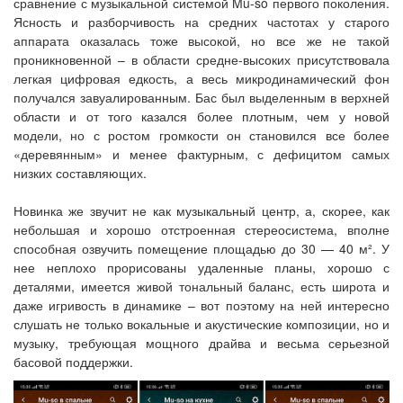
сравнение с музыкальной системой Mu-so первого поколения.
Ясность и разборчивость на средних частотах у старого
аппарата оказалась тоже высокой, но все же не такой
проникновенной – в области средне-высоких присутствовала
легкая цифровая едкость, а весь микродинамический фон
получался завуалированным. Бас был выделенным в верхней
области и от того казался более плотным, чем у новой
модели, но с ростом громкости он становился все более
«деревянным» и менее фактурным, с дефицитом самых
низких составляющих.
Новинка же звучит не как музыкальный центр, а, скорее, как
небольшая и хорошо отстроенная стереосистема, вполне
способная озвучить помещение площадью до 30 — 40 м². У
нее неплохо прорисованы удаленные планы, хорошо с
деталями, имеется живой тональный баланс, есть широта и
даже игривость в динамике – вот поэтому на ней интересно
слушать не только вокальные и акустические композиции, но и
музыку, требующая мощного драйва и весьма серьезной
басовой поддержки.