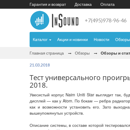
Гарантия и возврат
Доставка
Оплата
+7(495)978-96-46
Каталог
Акции и новинки
Новости
Обзоры
Главная страница
Обзоры
Обзоры и ста
21.03.2018
Тест универсального проигрыв
2018.
Увесистый корпус Naim Uniti Star выглядит так, бу
дисплей — как у Atom. По бокам — ребра радиаторо
как и возможности установить его. Зато выходн
вышеупомянутых устройств.
Описание системы, в составе которой тестировался