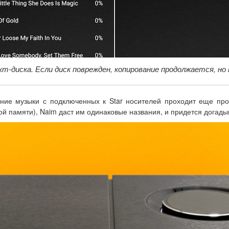
т-диска. Если диск поврежден, копирование продолжается, но
ие музыки с подключенных к Star носителей проходит еще про
й памяти), Naim даст им одинаковые названия, и придется догадыв