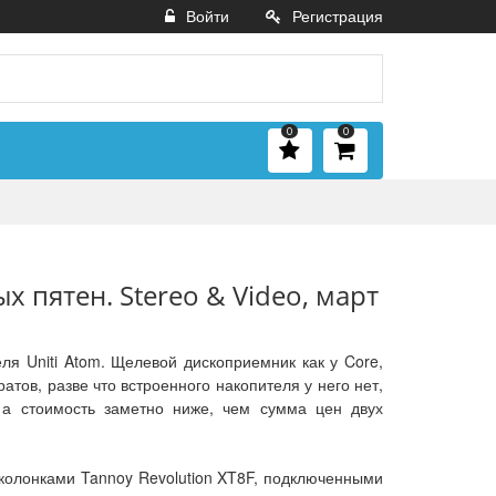
Войти
Регистрация
0
0
х пятен. Stereo & Video, март
теля Uniti Atom. Щелевой дископриемник как у Core,
тов, разве что встроенного накопителя у него нет,
, а стоимость заметно ниже, чем сумма цен двух
с колонками Tannoy Revolution XT8F, подключенными