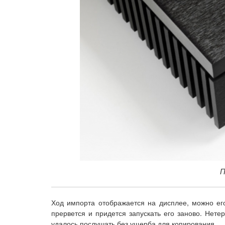
П
Ход импорта отображается на дисплее, можно его
прервется и придется запускать его заново. Нете
удалось послушать без ущерба для копирования.