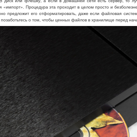
 диск или флешку, а если в домашней сети есть сервер, то лу
«импорт». Процедура эта проходит в целом просто и безболезне
нно предложит его отформатировать, даже если файловая система
 позаботьтесь о том, чтобы ценных файлов в хранилище перед на