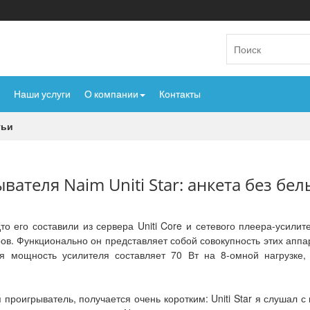
Наши услуги
О компании
Контакты
тьи
ателя Naim Uniti Star: анкета без белы
дто его составили из сервера Uniti Core и сетевого плеера-усили
в. Функционально он представляет собой совокупность этих аппара
ая мощность усилителя составляет 70 Вт на 8-омной нагрузке
 проигрыватель, получается очень коротким: Uniti Star я слушал 