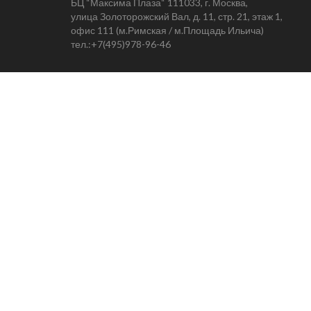
БЦ “Максима Плаза“ 111033, г. Москва,
улица Золоторожский Вал, д. 11, стр. 21, этаж 1,
офис 111 (м.Римская / м.Площадь Ильича)
тел.:
+7(495)978-96-46