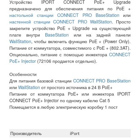
Устройство IPORT CONNECT PoE+ Upgrade
предназначено для обеспечения питания по PoE +
настольной станции CONNECT PRO BaseStation
или
настенной станции CONNECT PRO WallStation
. Просто
закрепите устройство PoE + Upgrade на существующей
плате внутри
BaseStation
или на задней панели
WallStation
, чтобы включить функцию PoE + (Power Only).
Питание от коммутатора, совместимого с PoE + (802.3AT).
Опционально, питание с помощью инжектора
CONNECT
PoE+ Injector
(72106 продается отдельно).
Особенности
Для питания базовой станции
CONNECT PRO BaseStation
или
WallStation
от простого источника в 24 В PoE+
Питание от коммутатора PoE+ или инжектора IPORT
CONNECT PoE+ Injector по одному кабелю Cat 5
Помещается в любую электрическую коробку 1 пост
Производитель
iPort