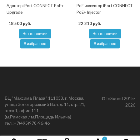
Адаптер iPort CONNECT PoE+
PoE инжектор iPort CONNECT
Upgrade
PoE+ Injector
18 500 руб.
22 310 руб.
Нет в наличии
Нет в наличии
В избранное
В избранное
БЦ “Максима Плаза“ 111033, г. Москва,
© InSound 2015-
улица Золоторожский Вал, д. 11, стр. 21,
2026
этаж 1, офис 111
(м.Римская / м.Площадь Ильича)
тел.:
+7(495)978-96-46
0