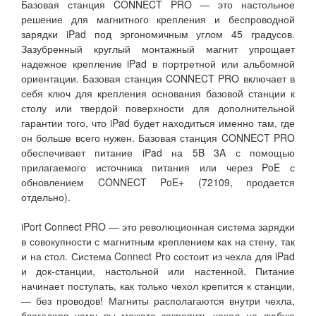
Базовая станция CONNECT PRO — это настольное
решение для магнитного крепления и беспроводной
зарядки iPad под эргономичным углом 45 градусов.
Зазубренный круглый монтажный магнит упрощает
надежное крепление iPad в портретной или альбомной
ориентации. Базовая станция CONNECT PRO включает в
себя ключ для крепления основания базовой станции к
столу или твердой поверхности для дополнительной
гарантии того, что iPad будет находиться именно там, где
он больше всего нужен. Базовая станция CONNECT PRO
обеспечивает питание iPad на 5B 3A с помощью
прилагаемого источника питания или через PoE с
обновлением CONNECT PoE+ (72109, продается
отдельно).
iPort Connect PRO — это революционная система зарядки
в совокупности с магнитным креплением как на стену, так
и на стол. Система Connect Pro состоит из чехла для iPad
и док-станции, настольной или настенной. Питание
начинает поступать, как только чехол крепится к станции,
— без проводов! Магниты располагаются внутри чехла,
благодаря чему вы можете закрепить чехол на любую