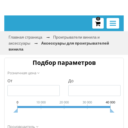
0
Toggle
navigati
Главная страница
Проигрыватели винила и
аксессуары
Аксессуары для проигрывателей
винила
Подбор параметров
Розничная цена
От
До
0
10 000
20 000
30 000
40 000
Производитель