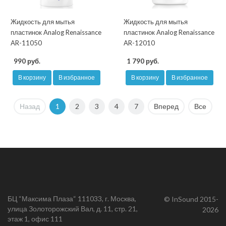
Жидкость для мытья
Жидкость для мытья
пластинок Analog Renaissance
пластинок Analog Renaissance
AR-11050
AR-12010
990 руб.
1 790 руб.
В корзину
В избранное
В корзину
В избранное
Назад
1
2
3
4
7
Вперед
Все
БЦ “Максима Плаза“ 111033, г. Москва,
© InSound 2015-
улица Золоторожский Вал, д. 11, стр. 21,
2026
этаж 1, офис 111