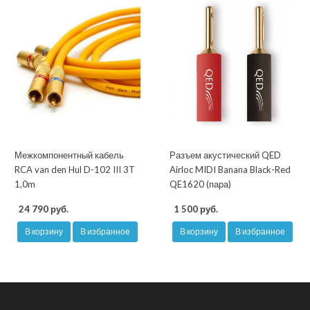
Межкомпонентный кабель
Разъем акустический QED
RCA van den Hul D-102 III 3T
Airloc MIDI Banana Black-Red
1,0m
QE1620 (пара)
24 790 руб.
1 500 руб.
В корзину
В избранное
В корзину
В избранное