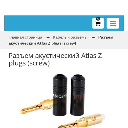
0
Toggle
navigati
Главная страница
Кабель и разъёмы
Разъем
акустический Atlas Z plugs (screw)
Разъем акустический Atlas Z
plugs (screw)