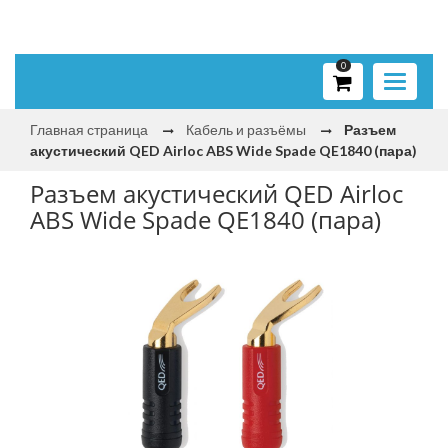
0
Toggle
navigati
Главная страница
Кабель и разъёмы
Разъем
акустический QED Airloc ABS Wide Spade QE1840 (пара)
Разъем акустический QED Airloc
ABS Wide Spade QE1840 (пара)