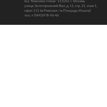
БЦ “Максима Плаза“ 111033, г. Москва,
улица Золоторожский Вал, д. 11, стр. 21, этаж 1,
офис 111 (м.Римская / м.Площадь Ильича)
тел.:
+7(495)978-96-46