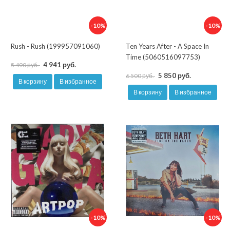
-10%
-10%
Rush - Rush (199957091060)
Ten Years After - A Space In
Time (5060516097753)
4 941 руб.
5 490 руб.
5 850 руб.
6 500 руб.
В корзину
В избранное
В корзину
В избранное
-10%
-10%