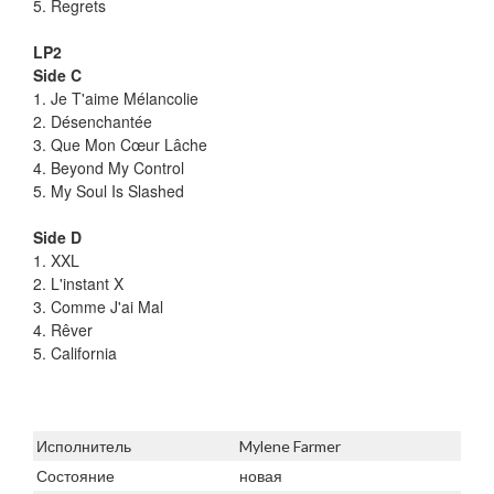
5. Regrets
LP2
Side C
1. Je T'aime Mélancolie
2. Désenchantée
3. Que Mon Cœur Lâche
4. Beyond My Control
5. My Soul Is Slashed
Side D
1. XXL
2. L'instant X
3. Comme J'ai Mal
4. Rêver
5. California
Исполнитель
Mylene Farmer
Состояние
новая