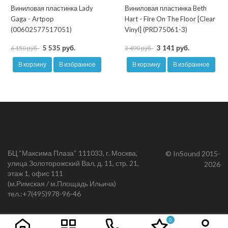
Виниловая пластинка Lady
Виниловая пластинка Beth
Gaga - Artpop
Hart - Fire On The Floor [Clear
(00602577517051)
Vinyl] (PRD75061-3)
5 535 руб.
3 141 руб.
6 150 руб.
3 490 руб.
В корзину
В избранное
В корзину
В избранное
БЦ “Максима Плаза“ 111033, г. Москва,
© InSound 2015-
улица Золоторожский Вал, д. 11, стр. 21,
2026
этаж 1, офис 111
(м.Римская / м.Площадь Ильича)
тел.:
+7(495)978-96-46
0