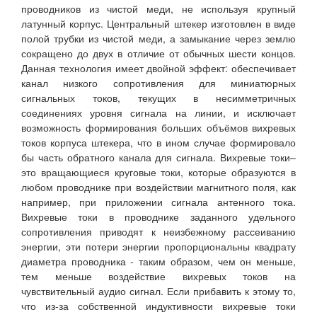
проводников из чистой меди, не используя крупный
латунный корпус. Центральный штекер изготовлен в виде
полой трубки из чистой меди, а замыкание через землю
сокращено до двух в отличие от обычных шести концов.
Данная технология имеет двойной эффект: обеспечивает
канал низкого сопротивления для миниатюрных
сигнальных токов, текущих в несимметричных
соединениях уровня сигнала на линии, и исключает
возможность формирования больших объёмов вихревых
токов корпуса штекера, что в ином случае формировало
бы часть обратного канала для сигнала. Вихревые токи–
это вращающиеся круговые токи, которые образуются в
любом проводнике при воздействии магнитного поля, как
например, при приложении сигнала антенного тока.
Вихревые токи в проводнике заданного удельного
сопротивления приводят к неизбежному рассеиванию
энергии, эти потери энергии пропорциональны квадрату
диаметра проводника - таким образом, чем он меньше,
тем меньше воздействие вихревых токов на
чувствительный аудио сигнал. Если прибавить к этому то,
что из-за собственной индуктивности вихревые токи