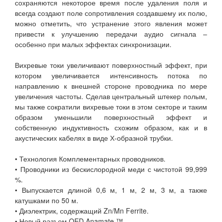
сохраняются некоторое время после удаления поля и
всегда создают поле сопротивления создавшему их полю,
можно отметить, что устранение этого явления может
привести к улучшению передачи аудио сигнала –
особенно при малых эффектах синхронизации.
Вихревые токи увеличивают поверхностный эффект, при
котором увеличивается интенсивность потока по
направлению к внешней стороне проводника по мере
увеличения частоты. Сделав центральный штекер полым,
мы также сократили вихревые токи в этом секторе и таким
образом уменьшили поверхностный эффект и
собственную индуктивность схожим образом, как и в
акустических кабелях в виде Х-образной трубки.
• Технология Комплементарных проводников.
• Проводники из бескислородной меди с чистотой 99,999
%.
• Выпускается длиной 0,6 м, 1 м, 2 м, 3 м, а также
катушками по 50 м.
• Диэлектрик, содержащий Zn/Mn Ferrite.
• Новый разъем QED Anamate ™.