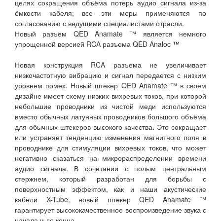
целях сокращения объёма потерь аудио сигнала из-за
ёмкости кабеля; все эти меры применяются по
согласованию с ведущими специалистами отрасли.
Новый разъем QED Anamate ™ является немного
упрощенной версией RCA разъема QED Analoc ™
Новая конструкция RCA разъема не увеличивает
низкочастотную вибрацию и сигнал передается с низким
уровнем помех. Новый штекер QED Anamate ™ в своем
дизайне имеет схему низких вихревых токов, при которой
небольшие проводники из чистой меди используются
вместо обычных латунных проводников большого объёма
для обычных штекеров высокого качества. Это сокращает
или устраняет тенденцию изменения магнитного поля в
проводнике для стимуляции вихревых токов, что может
негативно сказаться на микрораспределении времени
аудио сигнала. В сочетании с полым центральным
стержнем, который разработан для борьбы с
поверхностным эффектом, как и наши акустические
кабели X-Tube, новый штекер QED Anamate ™
гарантирует высококачественное воспроизведение звука с
начала и до конца.