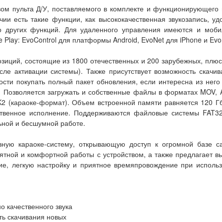
ом пульта Д/У, поставляемого в комплекте и функционирующего п
чии есть такие функции, как высококачественная звукозапись, у
во других функций. Для удаленного управления имеются и моби
 Play: EvoControl для платформы Android, EvoNet для iPhone и EvoL
иций, состоящие из 1800 отечественных и 200 зарубежных, плюс 
сле активации системы). Также присутствует возможность скачива
ости покупать полный пакет обновления, если интересна из него
i. Позволяется загружать и собственные файлы в форматах MOV, 
K2 (караоке-формат). Объем встроенной памяти равняется 120 Г
бственное исполнение. Поддерживаются файловые системы FAT32
ьной и бесшумной работе.
ивную караоке-систему, открывающую доступ к огромной базе
ной и комфортной работы с устройством, а также предлагает в
ие, легкую настройку и приятное времяпровождение при исполь
.
 качественного звука
ть скачивания новых