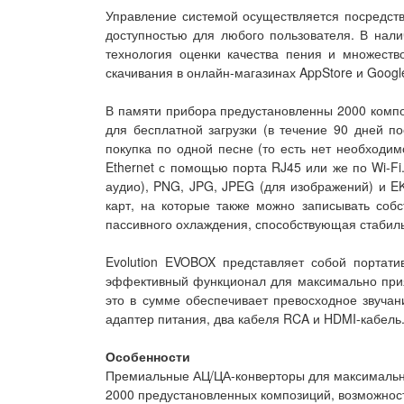
Управление системой осуществляется посредств
доступностью для любого пользователя. В нали
технология оценки качества пения и множест
скачивания в онлайн-магазинах AppStore и Google
В памяти прибора предустановленны 2000 композ
для бесплатной загрузки (в течение 90 дней по
покупка по одной песне (то есть нет необходим
Ethernet с помощью порта RJ45 или же по Wi-F
аудио), PNG, JPG, JPEG (для изображений) и E
карт, на которые также можно записывать со
пассивного охлаждения, способствующая стабил
Evolution EVOBOX представляет собой портат
эффективный функционал для максимально прият
это в сумме обеспечивает превосходное звучан
адаптер питания, два кабеля RCA и HDMI-кабель
Особенности
Премиальные АЦ/ЦА-конверторы для максимально
2000 предустановленных композиций, возможнос