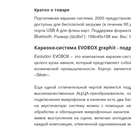
Кратко о товаре
Портативная караоке-система. 2000 предустановл
доступны для бесплатной загрузки (в течение 90
порта USB-A для флеш-карт. Поддержка формата 
Bluetooth. Размер (ШхВхГ): 198х49х198 мм. Вес: 0.
Караоке-система EVOBOX graphit - под
Evolution EVOBOX – это компактная караоке-си
целого куска авиаля, который представляет соб
космической промышленности. Корпус является
«Silver».
Еще одной отличительной чертой является под
высококачественные АЦ/ЦА-преобразователи, н
подключения микрофонов в наличии есть два бал
на акустическую систему можно с помощью не
обработки и обогащения микрофонных каналов. 
живое выступление на сцене, включая аплодисм
каждой композиции, отмеченной одноименным зн