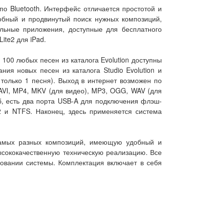
о Bluetooth. Интерфейс отличается простотой и
добный и продвинутый поиск нужных композиций,
льные приложения, доступные для бесплатного
ite2 для iPad.
100 любых песен из каталога Evolution доступны
ния новых песен из каталога Studio Evolution и
 только 1 песня). Выход в интернет возможен по
AVI, MP4, MKV (для видео), MP3, OGG, WAV (для
б, есть два порта USB-A для подключения флэш-
 и NTFS. Наконец, здесь применяется система
 самых разных композиций, имеющую удобный и
ысококачественную техническую реализацию. Все
зовании системы. Комплектация включает в себя