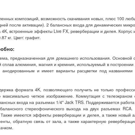
енных композиций, возможность скачивания новых, плюс 100 любых
 дней после активации). 2 балансных входа для динамических мик
4K, встроенные эффекты Live FX, реверберации и дилея. Корпус 
87 кг. Цвет: графит.
робно:
стема, предназначенная для домашнего использования. Основной 
ой сплав алюминия, магния и кремния, используемый в построении
 анодированным и имеет варианты расцветки под названиями «
держка формата 4K, позволяющего получить не только профессио
о максимально четкое изображение. Коммутация с телеэкраном
ансных входа на разъемах 1/4" Jack TRS. Поддерживается работа
балансного стереофонического выхода на двух разъемах RCA.
Также имеются эффекты реверберации и дилея, а также новый ал
енты, обратную связь от зала, а также характерную ревербера
ачком.