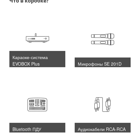
Что в коробке?
Караоке-система
EVOBOX Plus
Микрофоны SE 201D
Bluetooth ПДУ
Аудиокабели RCA-RCA