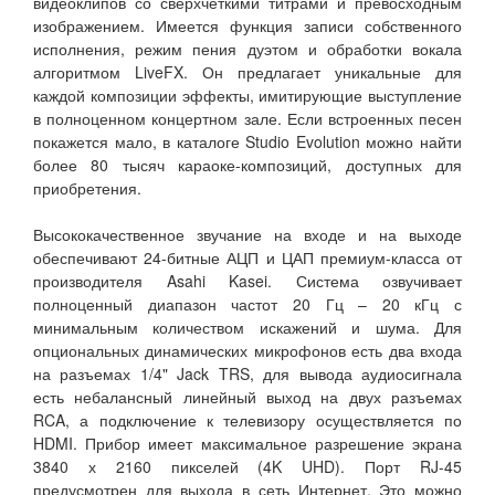
видеоклипов со сверхчеткими титрами и превосходным
изображением. Имеется функция записи собственного
исполнения, режим пения дуэтом и обработки вокала
алгоритмом LiveFX. Он предлагает уникальные для
каждой композиции эффекты, имитирующие выступление
в полноценном концертном зале. Если встроенных песен
покажется мало, в каталоге Studio Evolution можно найти
более 80 тысяч караоке-композиций, доступных для
приобретения.
Высококачественное звучание на входе и на выходе
обеспечивают 24-битные АЦП и ЦАП премиум-класса от
производителя Asahi Kasei. Система озвучивает
полноценный диапазон частот 20 Гц – 20 кГц с
минимальным количеством искажений и шума. Для
опциональных динамических микрофонов есть два входа
на разъемах 1/4" Jack TRS, для вывода аудиосигнала
есть небалансный линейный выход на двух разъемах
RCA, а подключение к телевизору осуществляется по
HDMI. Прибор имеет максимальное разрешение экрана
3840 х 2160 пикселей (4K UHD). Порт RJ-45
предусмотрен для выхода в сеть Интернет. Это можно