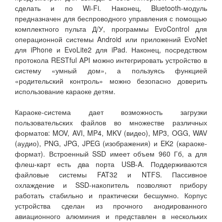
сделать и по Wi-Fi. Наконец, Bluetooth-модуль
предназначен для беспроводного управления с помощью
комплектного пульта Д/У, программы EvoControl для
операционной системы Android или приложений EvoNet
для iPhone и EvoLite2 для iPad. Наконец, посредством
протокола RESTful API можно интегрировать устройство в
систему «умный дом», а пользуясь функцией
«родительский контроль» можно безопасно доверить
использование караоке детям.
Караоке-система дает возможность загрузки
пользовательских файлов во множестве различных
форматов: MOV, AVI, MP4, MKV (видео), MP3, OGG, WAV
(аудио), PNG, JPG, JPEG (изображения) и EK2 (караоке-
формат). Встроенный SSD имеет объем 960 Гб, а для
флеш-карт есть два порта USB-A. Поддерживаются
файловые системы FAT32 и NTFS. Пассивное
охлаждение и SSD-накопитель позволяют прибору
работать стабильно и практически бесшумно. Корпус
устройства сделан из прочного анодированного
авиационного алюминия и представлен в нескольких