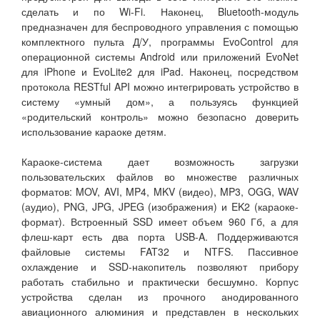
сделать и по Wi-Fi. Наконец, Bluetooth-модуль
предназначен для беспроводного управления с помощью
комплектного пульта Д/У, программы EvoControl для
операционной системы Android или приложений EvoNet
для iPhone и EvoLite2 для iPad. Наконец, посредством
протокола RESTful API можно интегрировать устройство в
систему «умный дом», а пользуясь функцией
«родительский контроль» можно безопасно доверить
использование караоке детям.
Караоке-система дает возможность загрузки
пользовательских файлов во множестве различных
форматов: MOV, AVI, MP4, MKV (видео), MP3, OGG, WAV
(аудио), PNG, JPG, JPEG (изображения) и EK2 (караоке-
формат). Встроенный SSD имеет объем 960 Гб, а для
флеш-карт есть два порта USB-A. Поддерживаются
файловые системы FAT32 и NTFS. Пассивное
охлаждение и SSD-накопитель позволяют прибору
работать стабильно и практически бесшумно. Корпус
устройства сделан из прочного анодированного
авиационного алюминия и представлен в нескольких