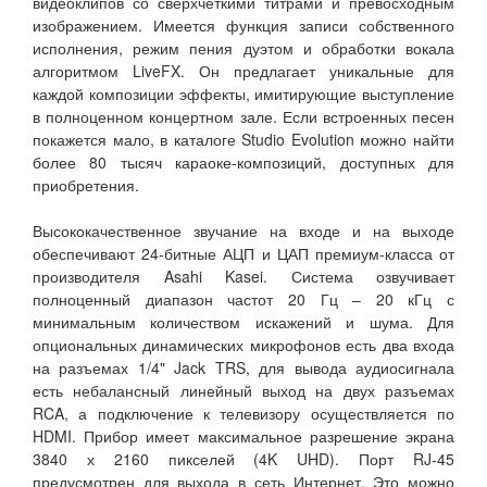
видеоклипов со сверхчеткими титрами и превосходным
изображением. Имеется функция записи собственного
исполнения, режим пения дуэтом и обработки вокала
алгоритмом LiveFX. Он предлагает уникальные для
каждой композиции эффекты, имитирующие выступление
в полноценном концертном зале. Если встроенных песен
покажется мало, в каталоге Studio Evolution можно найти
более 80 тысяч караоке-композиций, доступных для
приобретения.
Высококачественное звучание на входе и на выходе
обеспечивают 24-битные АЦП и ЦАП премиум-класса от
производителя Asahi Kasei. Система озвучивает
полноценный диапазон частот 20 Гц – 20 кГц с
минимальным количеством искажений и шума. Для
опциональных динамических микрофонов есть два входа
на разъемах 1/4" Jack TRS, для вывода аудиосигнала
есть небалансный линейный выход на двух разъемах
RCA, а подключение к телевизору осуществляется по
HDMI. Прибор имеет максимальное разрешение экрана
3840 х 2160 пикселей (4K UHD). Порт RJ-45
предусмотрен для выхода в сеть Интернет. Это можно