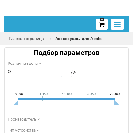
0
Toggle
navigati
Главная страница
Аксессуары для Apple
Подбор параметров
Розничная цена
От
До
18 500
31 450
44 400
57 350
70 300
Производитель
Тип устройства