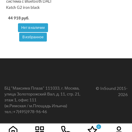
система с Bluetooth DALI
Katch G2 iron black
44 918 руб.
Нет в наличии
В избранное
БЦ “Максима Плаза“ 111033, г. Москва,
© InSound 2015-
улица Золоторожский Вал, д. 11, стр. 21,
2026
этаж 1, офис 111
(м.Римская / м.Площадь Ильича)
тел.:
+7(495)978-96-46
0