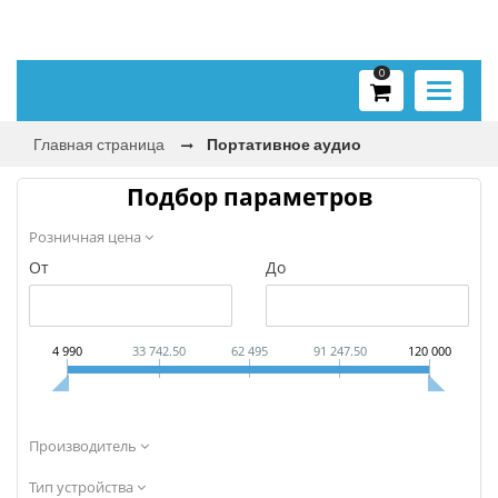
0
Toggle
navigati
Главная страница
Портативное аудио
Подбор параметров
Розничная цена
От
До
4 990
33 742.50
62 495
91 247.50
120 000
Производитель
Тип устройства