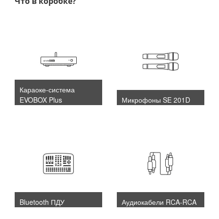
Что в коробке?
Караоке-система
EVOBOX Plus
Микрофоны SE 201D
Bluetooth ПДУ
Аудиокабели RCA-RCA