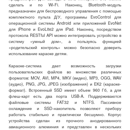
сделать и по Wi-Fi. Наконец, Bluetooth-модуль
предназначен для беспроводного управления с помощью
комплектного пульта Д/У, программы EvoControl для
операционной системы Android или приложений EvoNet
для iPhone и EvoLite2 для iPad. Наконец, посредством
протокола RESTful API можно интегрировать устройство в
систему «умный дом», а пользуясь функцией
«родительский контроль» можно безопасно доверить
использование караоке детям.
Караоке-система дает возможность загрузки
пользовательских файлов во множестве различных
форматов: MOV, AVI, MP4, MKV (видео), MP3, OGG, WAV
(аудио), PNG, JPG, JPEG (изображения) и EK2 (караоке-
формат). Встроенный SSD имеет объем 960 Гб, а для
флеш-карт есть два порта USB-A. Поддерживаются
файловые системы FAT32 и NTFS. Пассивное
охлаждение и SSD-накопитель позволяют прибору
работать стабильно и практически бесшумно. Корпус
устройства сделан из прочного анодированного
авиационного алюминия и представлен в нескольких