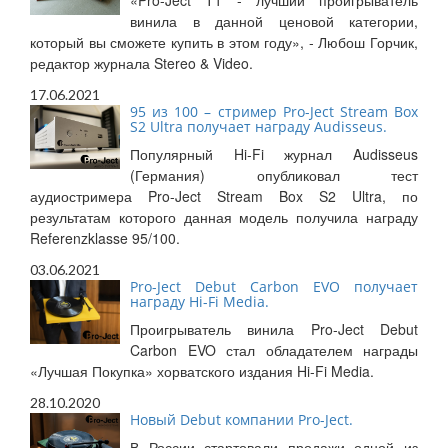
«Pro-Ject T1 - лучший проигрыватель
винила в данной ценовой категории,
который вы сможете купить в этом году», - Любош Горчик,
редактор журнала Stereo & Video.
17.06.2021
95 из 100 – стример Pro-Ject Stream Box
S2 Ultra получает награду Audisseus.
Популярный Hi-Fi журнал Audisseus
(Германия) опубликовал тест
аудиостримера Pro-Ject Stream Box S2 Ultra, по
результатам которого данная модель получила награду
Referenzklasse 95/100.
03.06.2021
Pro-Ject Debut Carbon EVO получает
награду Hi-Fi Media.
Проигрыватель винила Pro-Ject Debut
Carbon EVO стал обладателем награды
«Лучшая Покупка» хорватского издания Hi-Fi Media.
28.10.2020
Новый Debut компании Pro-Ject.
В России стартовали продажи одной из