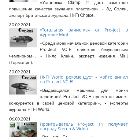
«Установка Clamp It дает заметное
повышение качества звучания пластинок», - Эд Сэлли,
эксперт британского журнала Hi-Fi Choice.
30.09.2021
«Тотальная зачистка» от Pro-Ject в
журнале Mint
«Среди моек начальной ценовой категории
Pro-Ject VC-E является безусловным
чемпионом», - Нилс Клейн, эксперт издания Mint
(Германия).
30.09.2021
Hi-Fi World рекомендует - мойте винил
на Pro-Ject VC-E!
«Выдающаяся машинка для мойки
пластинок! Pro-Ject VC-E просто не имеет
конкурентов в своей ценовой категории», - эксперты
журнала Hi-Fi World.
06.08.2021
Проигрыватель Pro-Ject T1 получает
награду Stereo & Video.