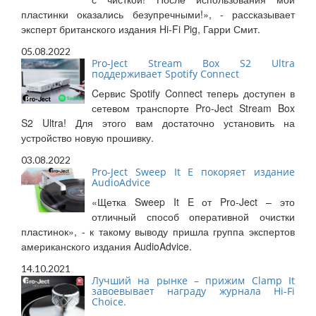
пластинки оказались безупречными!», - рассказывает
эксперт британского издания Hi-Fi Pig, Гарри Смит.
05.08.2022
Pro-Ject Stream Box S2 Ultra
поддерживает Spotify Connect
Cервис Spotify Connect теперь доступен в
сетевом транспорте Pro-Ject Stream Box
S2 Ultra! Для этого вам достаточно установить на
устройство новую прошивку.
03.08.2022
Pro-Ject Sweep It E покоряет издание
AudioAdvice
«Щетка Sweep It E от Pro-Ject – это
отличный способ оперативной очистки
пластинок», - к такому выводу пришла группа экспертов
американского издания AudioAdvice.
14.10.2021
Лучший на рынке – прижим Clamp It
завоевывает награду журнала Hi-Fi
Choice.