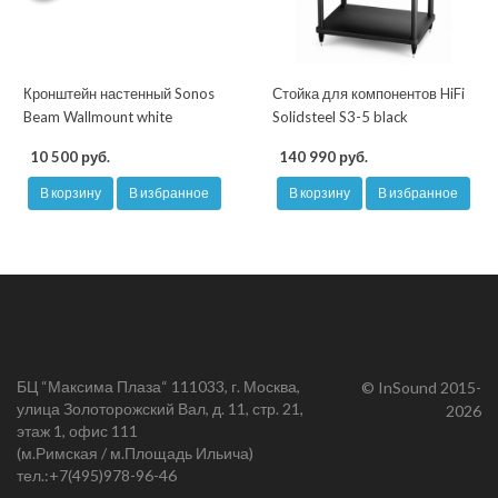
Кронштейн настенный Sonos
Стойка для компонентов HiFi
Beam Wallmount white
Solidsteel S3-5 black
10 500 руб.
140 990 руб.
В корзину
В избранное
В корзину
В избранное
БЦ “Максима Плаза“ 111033, г. Москва,
© InSound 2015-
улица Золоторожский Вал, д. 11, стр. 21,
2026
этаж 1, офис 111
(м.Римская / м.Площадь Ильича)
тел.:
+7(495)978-96-46