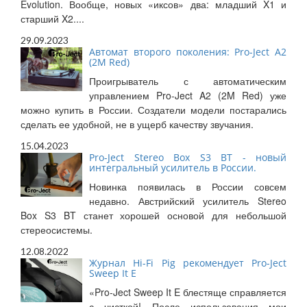
Evolution. Вообще, новых «иксов» два: младший X1 и
старший X2....
29.09.2023
Автомат второго поколения: Pro-Ject A2
(2M Red)
Проигрыватель с автоматическим
управлением Pro-Ject A2 (2M Red) уже
можно купить в России. Создатели модели постарались
сделать ее удобной, не в ущерб качеству звучания.
15.04.2023
Pro-Ject Stereo Box S3 BT - новый
интегральный усилитель в России.
Новинка появилась в России совсем
недавно. Австрийский усилитель Stereo
Box S3 BT станет хорошей основой для небольшой
стереосистемы.
12.08.2022
Журнал Hi-Fi Pig рекомендует Pro-Ject
Sweep It E
«Pro-Ject Sweep It E блестяще справляется
с чисткой! После использования мои