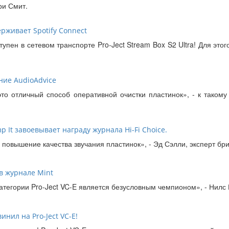
ри Смит.
держивает Spotify Connect
тупен в сетевом транспорте Pro-Ject Stream Box S2 Ultra! Для это
ание AudioAdvice
 это отличный способ оперативной очистки пластинок», - к таком
It завоевывает награду журнала Hi-Fi Choice.
 повышение качества звучания пластинок», - Эд Сэлли, эксперт бри
 в журнале Mint
тегории Pro-Ject VC-E является безусловным чемпионом», - Нилс К
инил на Pro-Ject VC-E!