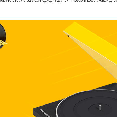
ок Pro-Ject VC-S2 ALU подходит для виниловых и шеллаковых диско