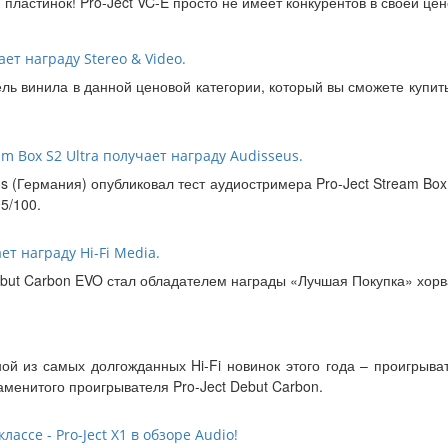
астинок! Pro-Ject VC-E просто не имеет конкурентов в своей ценов
ет награду Stereo & Video.
ель винила в данной ценовой категории, который вы сможете купить
eam Box S2 Ultra получает награду Audisseus.
s (Германия) опубликовал тест аудиостримера Pro-Ject Stream Box 
5/100.
ет награду Hi-Fi Media.
but Carbon EVO стал обладателем награды «Лучшая Покупка» хорва
ой из самых долгожданных Hi-Fi новинок этого года – проигрыва
менитого проигрывателя Pro-Ject Debut Carbon.
ссе - Pro-Ject X1 в обзоре Audio!