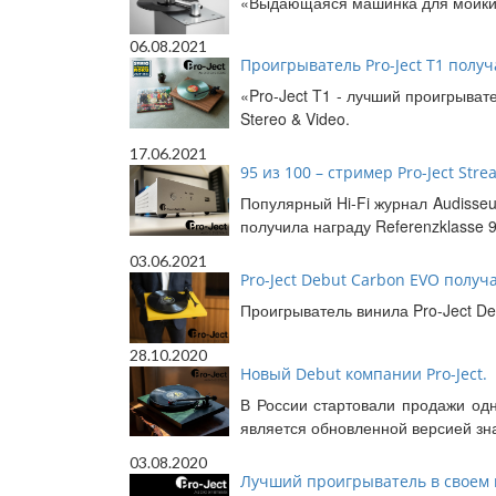
«Выдающаяся машинка для мойки пл
06.08.2021
Проигрыватель Pro-Ject T1 получа
«Pro-Ject T1 - лучший проигрыват
Stereo & Video.
17.06.2021
95 из 100 – стример Pro-Ject Str
Популярный Hi-Fi журнал Audisseu
получила награду Referenzklasse 9
03.06.2021
Pro-Ject Debut Carbon EVO получа
Проигрыватель винила Pro-Ject De
28.10.2020
Новый Debut компании Pro-Ject.
В России стартовали продажи одн
является обновленной версией зна
03.08.2020
Лучший проигрыватель в своем кла