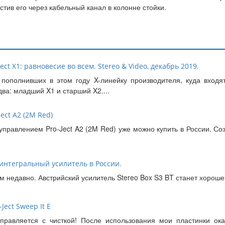
стив его через кабельный канал в колонне стойки.
ct X1: равновесие во всем. Stereo & Video, декабрь 2019.
пополнивших в этом году X-линейку производителя, куда входя
два: младший X1 и старший X2....
ect A2 (2M Red)
управлением Pro-Ject A2 (2M Red) уже можно купить в России. Со
й интегральный усилитель в России.
м недавно. Австрийский усилитель Stereo Box S3 BT станет хорош
Ject Sweep It E
справляется с чисткой! После использования мои пластинки ока