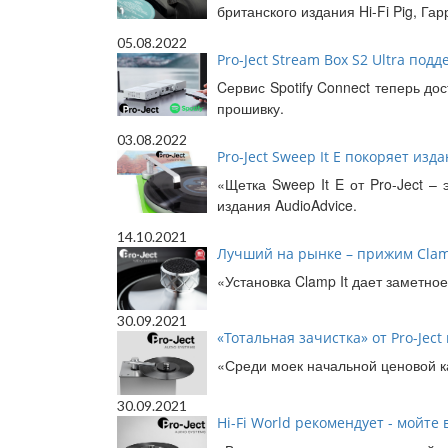
британского издания Hi-Fi Pig, Гар
05.08.2022
Pro-Ject Stream Box S2 Ultra под
Cервис Spotify Connect теперь дос
прошивку.
03.08.2022
Pro-Ject Sweep It E покоряет изд
«Щетка Sweep It E от Pro-Ject –
издания AudioAdvice.
14.10.2021
Лучший на рынке – прижим Clamp 
«Установка Clamp It дает заметное
30.09.2021
«Тотальная зачистка» от Pro-Ject
«Среди моек начальной ценовой ка
30.09.2021
Hi-Fi World рекомендует - мойте в