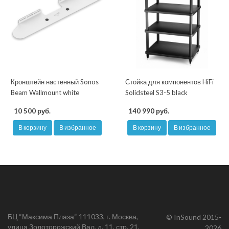
Кронштейн настенный Sonos
Стойка для компонентов HiFi
Beam Wallmount white
Solidsteel S3-5 black
10 500 руб.
140 990 руб.
В корзину
В избранное
В корзину
В избранное
БЦ “Максима Плаза“ 111033, г. Москва,
© InSound 2015-
улица Золоторожский Вал, д. 11, стр. 21,
2026