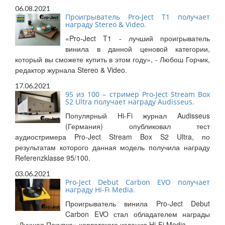
06.08.2021
Проигрыватель Pro-Ject T1 получает
награду Stereo & Video.
«Pro-Ject T1 - лучший проигрыватель
винила в данной ценовой категории,
который вы сможете купить в этом году», - Любош Горчик,
редактор журнала Stereo & Video.
17.06.2021
95 из 100 – стример Pro-Ject Stream Box
S2 Ultra получает награду Audisseus.
Популярный Hi-Fi журнал Audisseus
(Германия) опубликовал тест
аудиостримера Pro-Ject Stream Box S2 Ultra, по
результатам которого данная модель получила награду
Referenzklasse 95/100.
03.06.2021
Pro-Ject Debut Carbon EVO получает
награду Hi-Fi Media.
Проигрыватель винила Pro-Ject Debut
Carbon EVO стал обладателем награды
«Лучшая Покупка» хорватского издания Hi-Fi Media.