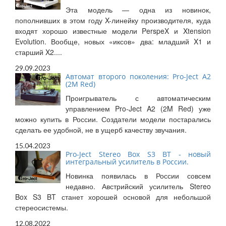
Эта модель — одна из новинок,
пополнивших в этом году X-линейку производителя, куда
входят хорошо известные модели PerspeX и Xtension
Evolution. Вообще, новых «иксов» два: младший X1 и
старший X2....
29.09.2023
Автомат второго поколения: Pro-Ject A2
(2M Red)
Проигрыватель с автоматическим
управлением Pro-Ject A2 (2M Red) уже
можно купить в России. Создатели модели постарались
сделать ее удобной, не в ущерб качеству звучания.
15.04.2023
Pro-Ject Stereo Box S3 BT - новый
интегральный усилитель в России.
Новинка появилась в России совсем
недавно. Австрийский усилитель Stereo
Box S3 BT станет хорошей основой для небольшой
стереосистемы.
12.08.2022