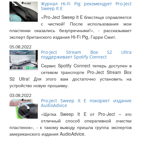
Журнал Hi-Fi Pig рекомендует Pro-Ject
Sweep It E
«Pro-Ject Sweep It E блестяще справляется
с чисткой! После использования мои
пластинки оказались безупречными!», - рассказывает
эксперт британского издания Hi-Fi Pig, Гарри Смит.
05.08.2022
Pro-Ject Stream Box S2 Ultra
поддерживает Spotify Connect
Cервис Spotify Connect теперь доступен в
сетевом транспорте Pro-Ject Stream Box
S2 Ultra! Для этого вам достаточно установить на
устройство новую прошивку.
03.08.2022
Pro-Ject Sweep It E покоряет издание
AudioAdvice
«Щетка Sweep It E от Pro-Ject – это
отличный способ оперативной очистки
пластинок», - к такому выводу пришла группа экспертов
американского издания AudioAdvice.