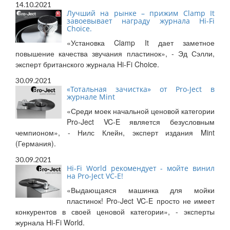
14.10.2021
Лучший на рынке – прижим Clamp It
завоевывает награду журнала Hi-Fi
Choice.
«Установка Clamp It дает заметное
повышение качества звучания пластинок», - Эд Сэлли,
эксперт британского журнала Hi-Fi Choice.
30.09.2021
«Тотальная зачистка» от Pro-Ject в
журнале Mint
«Среди моек начальной ценовой категории
Pro-Ject VC-E является безусловным
чемпионом», - Нилс Клейн, эксперт издания Mint
(Германия).
30.09.2021
Hi-Fi World рекомендует - мойте винил
на Pro-Ject VC-E!
«Выдающаяся машинка для мойки
пластинок! Pro-Ject VC-E просто не имеет
конкурентов в своей ценовой категории», - эксперты
журнала Hi-Fi World.