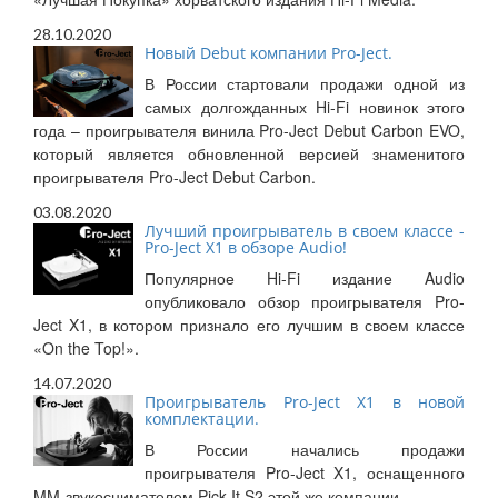
28.10.2020
Новый Debut компании Pro-Ject.
В России стартовали продажи одной из
самых долгожданных Hi-Fi новинок этого
года – проигрывателя винила Pro-Ject Debut Carbon EVO,
который является обновленной версией знаменитого
проигрывателя Pro-Ject Debut Carbon.
03.08.2020
Лучший проигрыватель в своем классе -
Pro-Ject X1 в обзоре Audio!
Популярное Hi-Fi издание Audio
опубликовало обзор проигрывателя Pro-
Ject X1, в котором признало его лучшим в своем классе
«On the Top!».
14.07.2020
Проигрыватель Pro-Ject X1 в новой
комплектации.
В России начались продажи
проигрывателя Pro-Ject X1, оснащенного
MM-звукоснимателем Pick It S2 этой же компании.