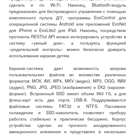
сделать и по Wi-Fi. Наконец, Bluetooth-модуль
предназначен для беспроводного управления с помощью
комплектного пульта Д/У, программы EvoControl для
операционной системы Android или приложений EvoNet
для iPhone и EvoLite2 для iPad. Наконец, посредством
протокола RESTful API можно интегрировать устройство в
систему «умный дом», а пользуясь функцией
«родительский контроль» можно безопасно доверить
использование караоке детям.
Караоке-система дает возможность загрузки
пользовательских файлов во множестве различных
форматов: MOV, AVI, MP4, MKV (видео), MP3, OGG, WAV
(аудио), PNG, JPG, JPEG (изображения) и EK2 (караоке-
формат). Встроенный SSD имеет объем 960 Гб, а для
флеш-карт есть два порта USB-A. Поддерживаются
файловые системы FAT32 и NTFS. Пассивное
охлаждение и SSD-накопитель позволяют прибору
работать стабильно и практически бесшумно. Корпус
устройства сделан из прочного анодированного
авиационного алюминия и представлен в нескольких