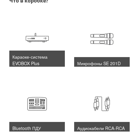
Что в коробке?
Караоке-система
EVOBOX Plus
Микрофоны SE 201D
Bluetooth ПДУ
Аудиокабели RCA-RCA