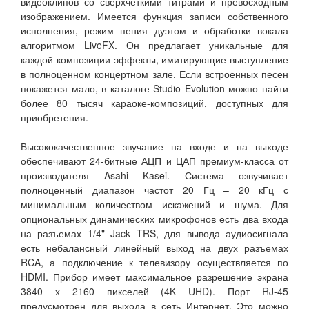
видеоклипов со сверхчеткими титрами и превосходным
изображением. Имеется функция записи собственного
исполнения, режим пения дуэтом и обработки вокала
алгоритмом LiveFX. Он предлагает уникальные для
каждой композиции эффекты, имитирующие выступление
в полноценном концертном зале. Если встроенных песен
покажется мало, в каталоге Studio Evolution можно найти
более 80 тысяч караоке-композиций, доступных для
приобретения.
Высококачественное звучание на входе и на выходе
обеспечивают 24-битные АЦП и ЦАП премиум-класса от
производителя Asahi Kasei. Система озвучивает
полноценный диапазон частот 20 Гц – 20 кГц с
минимальным количеством искажений и шума. Для
опциональных динамических микрофонов есть два входа
на разъемах 1/4" Jack TRS, для вывода аудиосигнала
есть небалансный линейный выход на двух разъемах
RCA, а подключение к телевизору осуществляется по
HDMI. Прибор имеет максимальное разрешение экрана
3840 х 2160 пикселей (4K UHD). Порт RJ-45
предусмотрен для выхода в сеть Интернет. Это можно