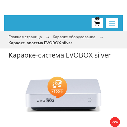
0
Toggle
navigati
Главная страница
Караоке оборудование
Караоке-система EVOBOX silver
Караоке-система EVOBOX silver
-9%