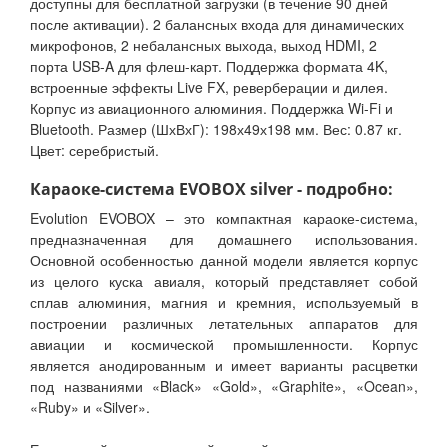
доступны для бесплатной загрузки (в течение 90 дней
после активации). 2 балансных входа для динамических
микрофонов, 2 небалансных выхода, выход HDMI, 2
порта USB-A для флеш-карт. Поддержка формата 4K,
встроенные эффекты Live FX, реверберации и дилея.
Корпус из авиационного алюминия. Поддержка Wi-Fi и
Bluetooth. Размер (ШхВхГ): 198х49х198 мм. Вес: 0.87 кг.
Цвет: серебристый.
Караоке-система EVOBOX silver - подробно:
Evolution EVOBOX – это компактная караоке-система,
предназначенная для домашнего использования.
Основной особенностью данной модели является корпус
из целого куска авиаля, который представляет собой
сплав алюминия, магния и кремния, используемый в
построении различных летательных аппаратов для
авиации и космической промышленности. Корпус
является анодированным и имеет варианты расцветки
под названиями «Black» «Gold», «Graphite», «Ocean»,
«Ruby» и «Silver».