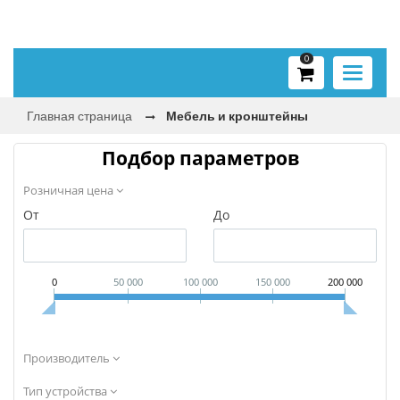
0
Toggle
navigati
Главная страница
Мебель и кронштейны
Подбор параметров
Розничная цена
От
До
0
50 000
100 000
150 000
200 000
Производитель
Тип устройства