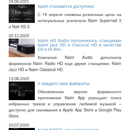
19.04.2021
Naim становится доступнее.
С 19 апреля снижены розничные цены на
интегральные усилители Naim Supernait 3
и Nait XS 3.
02.12.2020
Naim HD Radio пополнилось станциями
Naim Jazz HD и Classical HD в качестве
CD и Hi-Res.
Компания Naim Audio дополнила
фирменное Naim Radio HD еще двумя станциями: Naim
Jazz HD и Naim Classical HD.
13.08.2020
У каждого свои фавориты.
Обновленная версия фирменного
приложения Naim App упрощает поиск
избранных треков и управление любимой музыкой –
доступно для скачивания в Apple App Store и Google Play
Store.
10.07.2020
Naim ND555, как чудо техники.