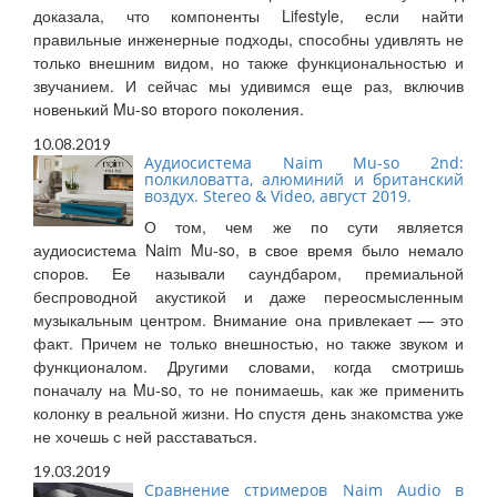
доказала, что компоненты Lifestyle, если найти
правильные инженерные подходы, способны удивлять не
только внешним видом, но также функциональностью и
звучанием. И сейчас мы удивимся еще раз, включив
новенький Mu-so второго поколения.
10.08.2019
Аудиосистема Naim Mu-so 2nd:
полкиловатта, алюминий и британский
воздух. Stereo & Video, август 2019.
О том, чем же по сути является
аудиосистема Naim Mu-so, в свое время было немало
споров. Ее называли саундбаром, премиальной
беспроводной акустикой и даже переосмысленным
музыкальным центром. Внимание она привлекает — это
факт. Причем не только внешностью, но также звуком и
функционалом. Другими словами, когда смотришь
поначалу на Mu-so, то не понимаешь, как же применить
колонку в реальной жизни. Но спустя день знакомства уже
не хочешь с ней расставаться.
19.03.2019
Сравнение стримеров Naim Audio в