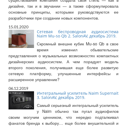
существования компания создала свой стиль — как в
дизайне, так и в звучании — а также сформулировала
основные принципы, которыми руководствуются ее
разработчики при создании новых компонентов.
15.01.2020
Сетевая беспроводная аудиосистема
Naim Mu-so Qb 2. SalonAV, декабрь 2019.
Скромный внешне кубик Mu-so Qb в свое
время изменил обывательские
представления о музыкальных возможностях компактных
дизайнерских аудиосистем. А чем порадует модель
второго поколения, получившая еще более развитую
сетевую платформу, улучшенные интерфейсы и
расширенное управление?
06.12.2019
Интегральный усилитель Naim Supernait
3. SalonAV, декабрь 2019.
Самый серьезный интегральный усилитель
у Naim обычно так пугал аудиофилов
своим могучим ценником, что нередко подталкивал
фанатов бренда к выбору… еще более внушительной и