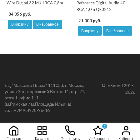
Wire Digital 32 MKII RCA 0,8m
Reference Digital Audio 40
RCA 1,0m QE3212
84 056 руб.
21 000 руб.
В корзину
В избранное
В корзину
В избранное
БЦ “Максима Плаза“ 111033, г. Москва,
© InSound 2015-
улица Золоторожский Вал, д. 11, стр. 21,
2026
этаж 1, офис 111
(м.Римская / м.Площадь Ильича)
тел.:
+7(495)978-96-46
0
Главная
Каталог
Позвонить
Избранное
Кабинет