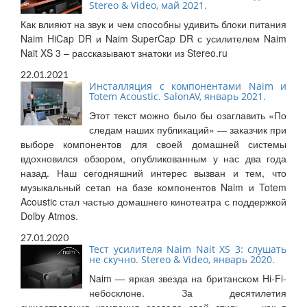
Stereo & Video, май 2021.
Как влияют на звук и чем способны удивить блоки питания
Naim HiCap DR и Naim SuperCap DR с усилителем Naim
Nait XS 3 – рассказывают знатоки из Stereo.ru
22.01.2021
Инсталляция с компонентами Naim и
Totem Acoustic. SalonAV, январь 2021.
Этот текст можно было бы озаглавить «По
следам наших публикаций» — заказчик при
выборе компонентов для своей домашней системы
вдохновился обзором, опубликованным у нас два года
назад. Наш сегодняшний интерес вызван и тем, что
музыкальный сетап на базе компонентов Naim и Totem
Acoustic стал частью домашнего кинотеатра с поддержкой
Dolby Atmos.
27.01.2020
Тест усилителя Naim Nait XS 3: слушать
не скучно. Stereo & Video, январь 2020.
Naim — яркая звезда на британском Hi-Fi-
небосклоне. За десятилетия