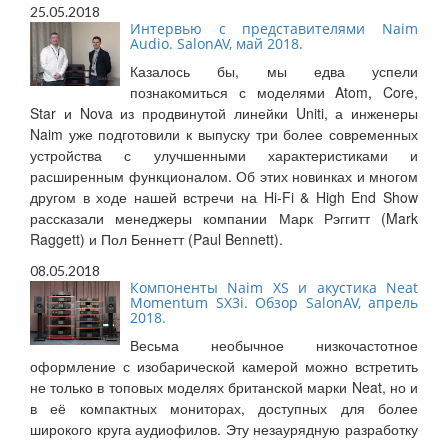
25.05.2018
Интервью с представителями Naim
Audio. SalonAV, май 2018.
Казалось бы, мы едва успели
познакомиться с моделями Atom, Core,
Star и Nova из продвинутой линейки Uniti, а инженеры
Naim уже подготовили к выпуску три более современных
устройства с улучшенными характеристиками и
расширенным функционалом. Об этих новинках и многом
другом в ходе нашей встречи на Hi-Fi & High End Show
рассказали менеджеры компании Марк Рэггитт (Mark
Raggett) и Пол Беннетт (Paul Bennett).
08.05.2018
Компоненты Naim XS и акустика Neat
Momentum SX3i. Обзор SalonAV, апрель
2018.
Весьма необычное низкочастотное
оформление с изобарической камерой можно встретить
не только в топовых моделях британской марки Neat, но и
в её компактных мониторах, доступных для более
широкого круга аудиофилов. Эту незаурядную разработку