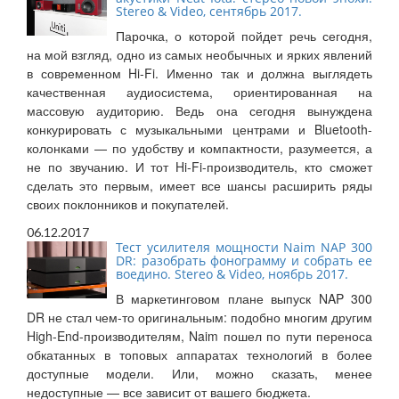
Stereo & Video, сентябрь 2017.
Парочка, о которой пойдет речь сегодня,
на мой взгляд, одно из самых необычных и ярких явлений
в современном Hi-Fi. Именно так и должна выглядеть
качественная аудиосистема, ориентированная на
массовую аудиторию. Ведь она сегодня вынуждена
конкурировать с музыкальными центрами и Bluetooth-
колонками — по удобству и компактности, разумеется, а
не по звучанию. И тот Hi-Fi-производитель, кто сможет
сделать это первым, имеет все шансы расширить ряды
своих поклонников и покупателей.
06.12.2017
Тест усилителя мощности Naim NAP 300
DR: разобрать фонограмму и собрать ее
воедино. Stereo & Video, ноябрь 2017.
В маркетинговом плане выпуск NAP 300
DR не стал чем-то оригинальным: подобно многим другим
High-End-производителям, Naim пошел по пути переноса
обкатанных в топовых аппаратах технологий в более
доступные модели. Или, можно сказать, менее
недоступные — все зависит от вашего бюджета.