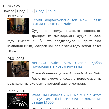
1 - 20 из 26
Начало | Пред. |
1
2
|
След.
|
Конец
13.09.2023
Cерия аудиокомпонентов New Classic
вышла к 50-летию Naim
Судя по всему, классика становится
трендом консьюмерского аудио в 2023
году. Вместе с JBL это подтвердила и британская
компания Naim, которой как раз в этом году исполняется
50 лет
24.01.2023
Линейка Naim New Classic: добро
пожаловать в новую эру звука.
С новой инновационной линейкой от Naim
Audio вы сможете создать первоклассную
музыкальную систему, о которой давно мечтали.
01.11.2021
What Hi-Fi Awards 2021: Naim Uniti Atom
– Лучшая Hi-Fi система стоимостью
свыше £1000.