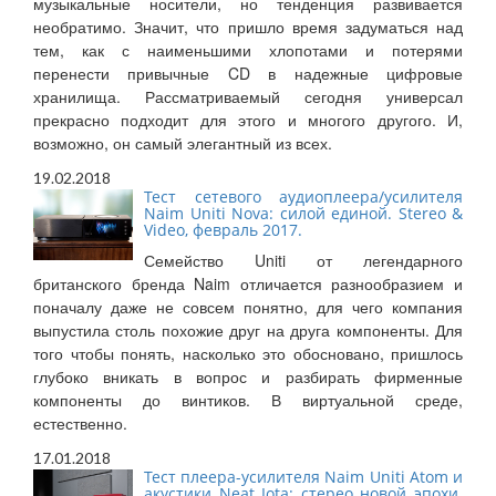
музыкальные носители, но тенденция развивается
необратимо. Значит, что пришло время задуматься над
тем, как с наименьшими хлопотами и потерями
перенести привычные CD в надежные цифровые
хранилища. Рассматриваемый сегодня универсал
прекрасно подходит для этого и многого другого. И,
возможно, он самый элегантный из всех.
19.02.2018
Тест сетевого аудиоплеера/усилителя
Naim Uniti Nova: силой единой. Stereo &
Video, февраль 2017.
Семейство Uniti от легендарного
британского бренда Naim отличается разнообразием и
поначалу даже не совсем понятно, для чего компания
выпустила столь похожие друг на друга компоненты. Для
того чтобы понять, насколько это обосновано, пришлось
глубоко вникать в вопрос и разбирать фирменные
компоненты до винтиков. В виртуальной среде,
естественно.
17.01.2018
Тест плеера-усилителя Naim Uniti Atom и
акустики Neat Iota: стерео новой эпохи.