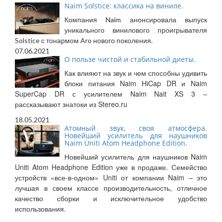
Naim Solstice: классика на виниле.
Компания Naim анонсировала выпуск
уникального винилового проигрывателя
Solstice с тонармом Aro нового поколения.
07.06.2021
О пользе чистой и стабильной диеты.
Как влияют на звук и чем способны удивить
блоки питания Naim HiCap DR и Naim
SuperCap DR с усилителем Naim Nait XS 3 –
рассказывают знатоки из Stereo.ru
18.05.2021
Атомный звук, своя атмосфера.
Новейший усилитель для наушников
Naim Uniti Atom Headphone Edition.
Новейший усилитель для наушников Naim
Uniti Atom Headphone Edition уже в продаже. Семейство
устройств «все-в-одном» Uniti от компании Naim – это
лучшая в своем классе производительность, отличное
качество сборки и исключительное удобство
использования.