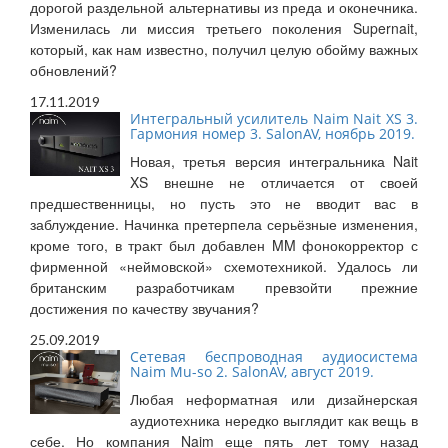
дорогой раздельной альтернативы из преда и оконечника.
Изменилась ли миссия третьего поколения Supernait,
который, как нам известно, получил целую обойму важных
обновлений?
17.11.2019
Интегральный усилитель Naim Nait XS 3.
Гармония номер 3. SalonAV, ноябрь 2019.
Новая, третья версия интегральника Nait
XS внешне не отличается от своей
предшественницы, но пусть это не вводит вас в
заблуждение. Начинка претерпела серьёзные изменения,
кроме того, в тракт был добавлен MM фонокорректор с
фирменной «неймовской» схемотехникой. Удалось ли
британским разработчикам превзойти прежние
достижения по качеству звучания?
25.09.2019
Сетевая беспроводная аудиосистема
Naim Mu-so 2. SalonAV, август 2019.
Любая неформатная или дизайнерская
аудиотехника нередко выглядит как вещь в
себе. Но компания Naim еще пять лет тому назад