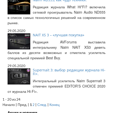
Редакция журнала What Hi*Fi? включила
сетевой проигрыватель Naim Audio ND555
в список самых технологичных решений на современном
рынке.
29.05.2020
NAIT XS 3 – «лучшая покупка»
Редакция AVForums выставила
интегральнику Naim NAIT XS3 девять
баллов из десяти возможных и отметила усилитель
специальной премией Best Buy.
29.05.2020
Supernait 3: выбор редакции журнала Hi-
Fi+.
Интегральный усилитель Naim Supernait 3
отмечен премией EDITOR’S CHOICE 2020
от журнала Hi-Fi+.
1 - 20 из 24
Начало | Пред. |
1
2
|
След.
|
Конец
Акции и новинки