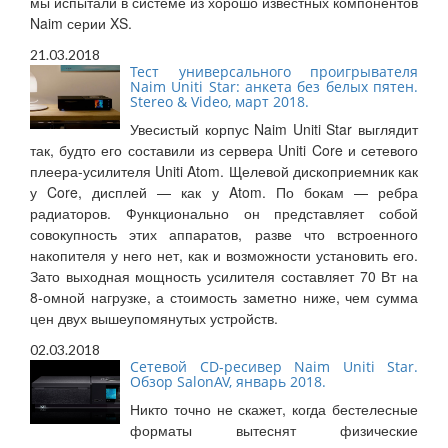
мы испытали в системе из хорошо известных компонентов
Naim серии XS.
21.03.2018
Тест универсального проигрывателя
Naim Uniti Star: анкета без белых пятен.
Stereo & Video, март 2018.
Увесистый корпус Naim Uniti Star выглядит
так, будто его составили из сервера Uniti Core и сетевого
плеера-усилителя Uniti Atom. Щелевой дископриемник как
у Core, дисплей — как у Atom. По бокам — ребра
радиаторов. Функционально он представляет собой
совокупность этих аппаратов, разве что встроенного
накопителя у него нет, как и возможности установить его.
Зато выходная мощность усилителя составляет 70 Вт на
8-омной нагрузке, а стоимость заметно ниже, чем сумма
цен двух вышеупомянутых устройств.
02.03.2018
Сетевой CD-ресивер Naim Uniti Star.
Обзор SalonAV, январь 2018.
Никто точно не скажет, когда бестелесные
форматы вытеснят физические