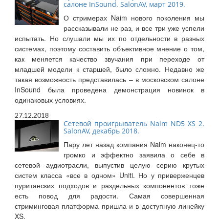
салоне InSound. SalonAV, март 2019.
О стримерах Naim нового поколения мы
рассказывали не раз, и все три уже успели
испытать. Но слушали мы их по отдельности в разных
системах, поэтому составить объективное мнение о том,
как меняется качество звучания при переходе от
младшей модели к старшей, было сложно. Недавно же
такая возможность представилась – в московском салоне
InSound была проведена демонстрация новинок в
одинаковых условиях.
27.12.2018
Сетевой проигрыватель Naim ND5 XS 2.
SalonAV, декабрь 2018.
Пару лет назад компания Naim наконец-то
громко и эффектно заявила о себе в
сетевой аудиотрасли, выпустив целую серию крутых
систем класса «все в одном» Uniti. Но у приверженцев
пуританских подходов и раздельных компонентов тоже
есть повод для радости. Самая совершенная
стриминговая платформа пришла и в доступную линейку
XS.