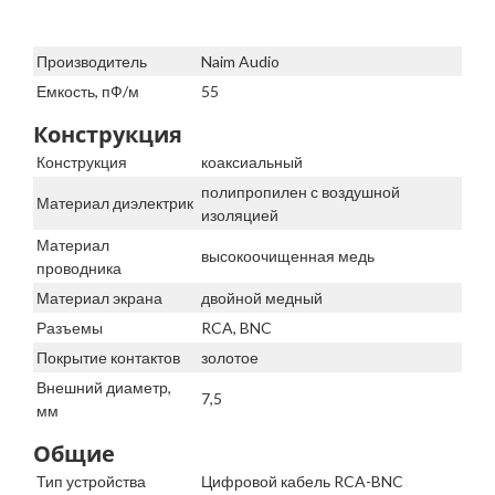
Производитель
Naim Audio
Емкость, пФ/м
55
Конструкция
Конструкция
коаксиальный
полипропилен с воздушной
Материал диэлектрик
изоляцией
Материал
высокоочищенная медь
проводника
Материал экрана
двойной медный
Разъемы
RCA, BNC
Покрытие контактов
золотое
Внешний диаметр,
7,5
мм
Общие
Тип устройства
Цифровой кабель RCA-BNC