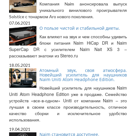
Компания Naim анонсировала выпуск
уникального винилового проигрывателя
Solstice с тонармом Aro нового поколения.
07.06.2021
О пользе чистой и стабильной диеты.
Как влияют на звук и чем способны удивить
блоки питания Naim HiCap DR и Naim
SuperCap DR с усилителем Naim Nait XS 3 –
рассказывают знатоки из Stereo.ru
18.05.2021
Атомный звук, своя атмосфера.
Новейший усилитель для наушников
Naim Uniti Atom Headphone Edition.
Новейший усилитель для наушников Naim
Uniti Atom Headphone Edition уже в продаже. Семейство
устройств «все-в-одном» Uniti от компании Naim – это
лучшая в своем классе производительность, отличное
качество сборки и исключительное удобство
использования.
19.04.2021
Naim становится доступнее.