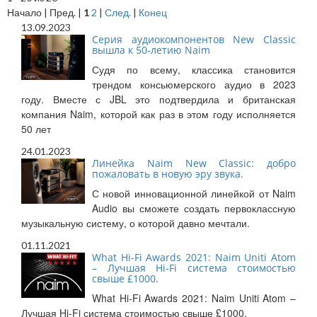
Начало | Пред. |
1
2
|
След.
|
Конец
13.09.2023
Cерия аудиокомпонентов New Classic
вышла к 50-летию Naim
Судя по всему, классика становится
трендом консьюмерского аудио в 2023
году. Вместе с JBL это подтвердила и британская
компания Naim, которой как раз в этом году исполняется
50 лет
24.01.2023
Линейка Naim New Classic: добро
пожаловать в новую эру звука.
С новой инновационной линейкой от Naim
Audio вы сможете создать первоклассную
музыкальную систему, о которой давно мечтали.
01.11.2021
What Hi-Fi Awards 2021: Naim Uniti Atom
– Лучшая Hi-Fi система стоимостью
свыше £1000.
What Hi-Fi Awards 2021: Naim Uniti Atom –
Лучшая Hi-Fi система стоимостью свыше £1000.