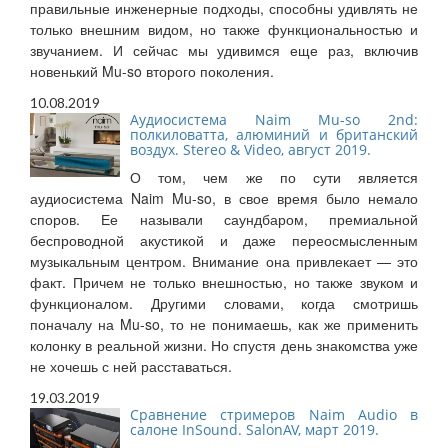
правильные инженерные подходы, способны удивлять не
только внешним видом, но также функциональностью и
звучанием. И сейчас мы удивимся еще раз, включив
новенький Mu-so второго поколения.
10.08.2019
Аудиосистема Naim Mu-so 2nd:
полкиловатта, алюминий и британский
воздух. Stereo & Video, август 2019.
О том, чем же по сути является
аудиосистема Naim Mu-so, в свое время было немало
споров. Ее называли саундбаром, премиальной
беспроводной акустикой и даже переосмысленным
музыкальным центром. Внимание она привлекает — это
факт. Причем не только внешностью, но также звуком и
функционалом. Другими словами, когда смотришь
поначалу на Mu-so, то не понимаешь, как же применить
колонку в реальной жизни. Но спустя день знакомства уже
не хочешь с ней расставаться.
19.03.2019
Сравнение стримеров Naim Audio в
салоне InSound. SalonAV, март 2019.