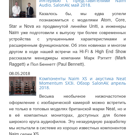
Интервью с представителями Naim
Audio. SalonAV, май 2018.
Казалось бы, мы едва успели
познакомиться с моделями Atom, Core,
Star и Nova из продвинутой линейки Uniti, а инженеры
Naim уже подготовили к выпуску три более современных
устройства с улучшенными характеристиками и
расширенным функционалом. Об этих новинках и многом
другом в ходе нашей встречи на Hi-Fi & High End Show
рассказали менеджеры компании Марк Рэггитт (Mark
Raggett) и Пол Беннетт (Paul Bennett).
08.05.2018
Компоненты Naim XS и акустика Neat
Momentum SX3i. Обзор SalonAV, апрель
2018.
Весьма необычное низкочастотное
оформление с изобарической камерой можно встретить
не только в топовых моделях британской марки Neat, но и
в её компактных мониторах, доступных для более
широкого круга аудиофилов. Эту незаурядную разработку
мы испытали в системе из хорошо известных компонентов
Naim серии XS.