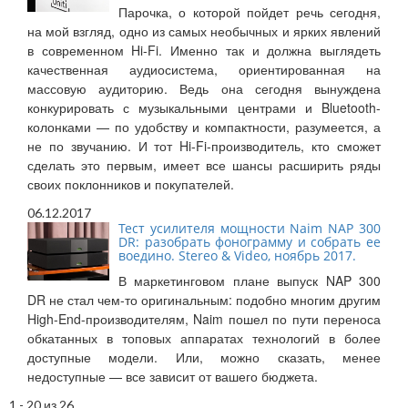
Парочка, о которой пойдет речь сегодня,
на мой взгляд, одно из самых необычных и ярких явлений
в современном Hi-Fi. Именно так и должна выглядеть
качественная аудиосистема, ориентированная на
массовую аудиторию. Ведь она сегодня вынуждена
конкурировать с музыкальными центрами и Bluetooth-
колонками — по удобству и компактности, разумеется, а
не по звучанию. И тот Hi-Fi-производитель, кто сможет
сделать это первым, имеет все шансы расширить ряды
своих поклонников и покупателей.
06.12.2017
Тест усилителя мощности Naim NAP 300
DR: разобрать фонограмму и собрать ее
воедино. Stereo & Video, ноябрь 2017.
В маркетинговом плане выпуск NAP 300
DR не стал чем-то оригинальным: подобно многим другим
High-End-производителям, Naim пошел по пути переноса
обкатанных в топовых аппаратах технологий в более
доступные модели. Или, можно сказать, менее
недоступные — все зависит от вашего бюджета.
1 - 20 из 26