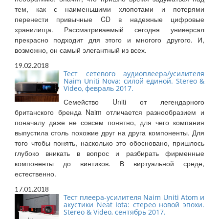
тем, как с наименьшими хлопотами и потерями
перенести привычные CD в надежные цифровые
хранилища. Рассматриваемый сегодня универсал
прекрасно подходит для этого и многого другого. И,
возможно, он самый элегантный из всех.
19.02.2018
Тест сетевого аудиоплеера/усилителя
Naim Uniti Nova: силой единой. Stereo &
Video, февраль 2017.
Семейство Uniti от легендарного
британского бренда Naim отличается разнообразием и
поначалу даже не совсем понятно, для чего компания
выпустила столь похожие друг на друга компоненты. Для
того чтобы понять, насколько это обосновано, пришлось
глубоко вникать в вопрос и разбирать фирменные
компоненты до винтиков. В виртуальной среде,
естественно.
17.01.2018
Тест плеера-усилителя Naim Uniti Atom и
акустики Neat Iota: стерео новой эпохи.
Stereo & Video, сентябрь 2017.