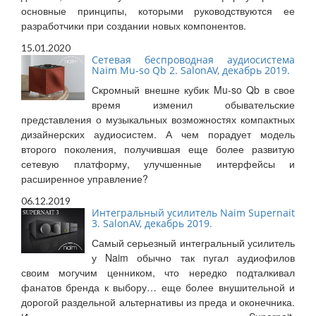
основные принципы, которыми руководствуются ее
разработчики при создании новых компонентов.
15.01.2020
Сетевая беспроводная аудиосистема
Naim Mu-so Qb 2. SalonAV, декабрь 2019.
Скромный внешне кубик Mu-so Qb в свое
время изменил обывательские
представления о музыкальных возможностях компактных
дизайнерских аудиосистем. А чем порадует модель
второго поколения, получившая еще более развитую
сетевую платформу, улучшенные интерфейсы и
расширенное управление?
06.12.2019
Интегральный усилитель Naim Supernait
3. SalonAV, декабрь 2019.
Самый серьезный интегральный усилитель
у Naim обычно так пугал аудиофилов
своим могучим ценником, что нередко подталкивал
фанатов бренда к выбору… еще более внушительной и
дорогой раздельной альтернативы из преда и оконечника.