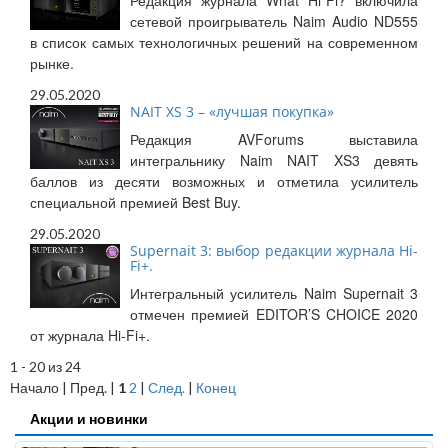
Редакция журнала What Hi*Fi? включила
сетевой проигрыватель Naim Audio ND555
в список самых технологичных решений на современном
рынке.
29.05.2020
NAIT XS 3 – «лучшая покупка»
Редакция AVForums выставила
интегральнику Naim NAIT XS3 девять
баллов из десяти возможных и отметила усилитель
специальной премией Best Buy.
29.05.2020
Supernait 3: выбор редакции журнала Hi-
Fi+.
Интегральный усилитель Naim Supernait 3
отмечен премией EDITOR’S CHOICE 2020
от журнала Hi-Fi+.
1 - 20 из 24
Начало | Пред. |
1
2
|
След.
|
Конец
Акции и новинки