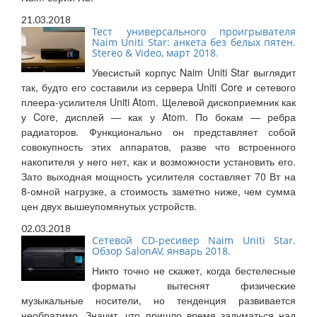
21.03.2018
Тест универсального проигрывателя
Naim Uniti Star: анкета без белых пятен.
Stereo & Video, март 2018.
Увесистый корпус Naim Uniti Star выглядит
так, будто его составили из сервера Uniti Core и сетевого
плеера-усилителя Uniti Atom. Щелевой дископриемник как
у Core, дисплей — как у Atom. По бокам — ребра
радиаторов. Функционально он представляет собой
совокупность этих аппаратов, разве что встроенного
накопителя у него нет, как и возможности установить его.
Зато выходная мощность усилителя составляет 70 Вт на
8-омной нагрузке, а стоимость заметно ниже, чем сумма
цен двух вышеупомянутых устройств.
02.03.2018
Сетевой CD-ресивер Naim Uniti Star.
Обзор SalonAV, январь 2018.
Никто точно не скажет, когда бестелесные
форматы вытеснят физические
музыкальные носители, но тенденция развивается
необратимо. Значит, что пришло время задуматься над