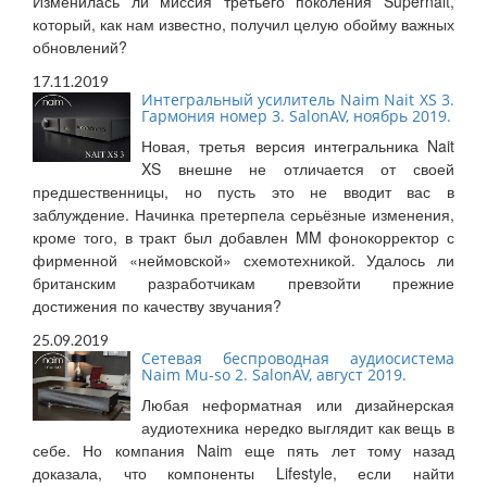
Изменилась ли миссия третьего поколения Supernait,
который, как нам известно, получил целую обойму важных
обновлений?
17.11.2019
Интегральный усилитель Naim Nait XS 3.
Гармония номер 3. SalonAV, ноябрь 2019.
Новая, третья версия интегральника Nait
XS внешне не отличается от своей
предшественницы, но пусть это не вводит вас в
заблуждение. Начинка претерпела серьёзные изменения,
кроме того, в тракт был добавлен MM фонокорректор с
фирменной «неймовской» схемотехникой. Удалось ли
британским разработчикам превзойти прежние
достижения по качеству звучания?
25.09.2019
Сетевая беспроводная аудиосистема
Naim Mu-so 2. SalonAV, август 2019.
Любая неформатная или дизайнерская
аудиотехника нередко выглядит как вещь в
себе. Но компания Naim еще пять лет тому назад
доказала, что компоненты Lifestyle, если найти