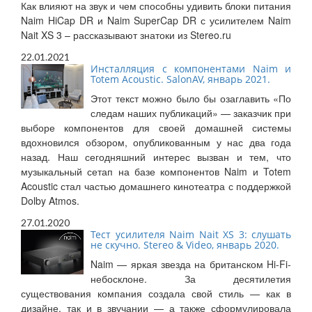
Как влияют на звук и чем способны удивить блоки питания
Naim HiCap DR и Naim SuperCap DR с усилителем Naim
Nait XS 3 – рассказывают знатоки из Stereo.ru
22.01.2021
Инсталляция с компонентами Naim и
Totem Acoustic. SalonAV, январь 2021.
Этот текст можно было бы озаглавить «По
следам наших публикаций» — заказчик при
выборе компонентов для своей домашней системы
вдохновился обзором, опубликованным у нас два года
назад. Наш сегодняшний интерес вызван и тем, что
музыкальный сетап на базе компонентов Naim и Totem
Acoustic стал частью домашнего кинотеатра с поддержкой
Dolby Atmos.
27.01.2020
Тест усилителя Naim Nait XS 3: слушать
не скучно. Stereo & Video, январь 2020.
Naim — яркая звезда на британском Hi-Fi-
небосклоне. За десятилетия
существования компания создала свой стиль — как в
дизайне, так и в звучании — а также сформулировала