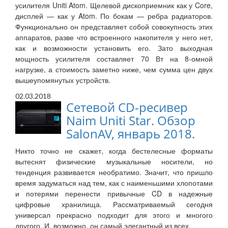
усилителя Uniti Atom. Щелевой дископриемник как у Core,
дисплей — как у Atom. По бокам — ребра радиаторов.
Функционально он представляет собой совокупность этих
аппаратов, разве что встроенного накопителя у него нет,
как и возможности установить его. Зато выходная
мощность усилителя составляет 70 Вт на 8-омной
нагрузке, а стоимость заметно ниже, чем сумма цен двух
вышеупомянутых устройств.
02.03.2018
Сетевой CD-ресивер
Naim Uniti Star. Обзор
SalonAV, январь 2018.
Никто точно не скажет, когда бестелесные форматы
вытеснят физические музыкальные носители, но
тенденция развивается необратимо. Значит, что пришло
время задуматься над тем, как с наименьшими хлопотами
и потерями перенести привычные CD в надежные
цифровые хранилища. Рассматриваемый сегодня
универсал прекрасно подходит для этого и многого
другого. И, возможно, он самый элегантный из всех.