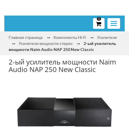
0
Toggle
navigati
Главная страница
Компоненты Hi‑Fi
Усилители
Усилители мощности стерео
2-ый усилитель
мощности Naim Audio NAP 250 New Classic
2-ый усилитель мощности Naim
Audio NAP 250 New Classic