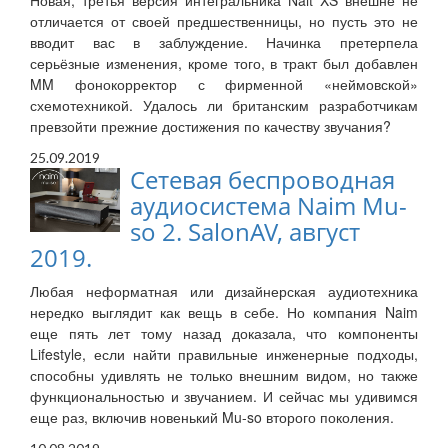
Новая, третья версия интегральника Nait XS внешне не
отличается от своей предшественницы, но пусть это не
вводит вас в заблуждение. Начинка претерпела
серьёзные изменения, кроме того, в тракт был добавлен
MM фонокорректор с фирменной «неймовской»
схемотехникой. Удалось ли британским разработчикам
превзойти прежние достижения по качеству звучания?
25.09.2019
Сетевая беспроводная
аудиосистема Naim Mu-
so 2. SalonAV, август
2019.
Любая неформатная или дизайнерская аудиотехника
нередко выглядит как вещь в себе. Но компания Naim
еще пять лет тому назад доказала, что компоненты
Lifestyle, если найти правильные инженерные подходы,
способны удивлять не только внешним видом, но также
функциональностью и звучанием. И сейчас мы удивимся
еще раз, включив новенький Mu-so второго поколения.