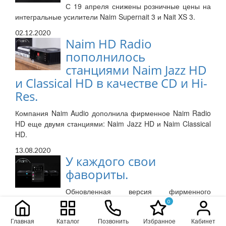
С 19 апреля снижены розничные цены на
интегральные усилители Naim Supernait 3 и Nait XS 3.
02.12.2020
Naim HD Radio
пополнилось
станциями Naim Jazz HD
и Classical HD в качестве CD и Hi-
Res.
Компания Naim Audio дополнила фирменное Naim Radio
HD еще двумя станциями: Naim Jazz HD и Naim Classical
HD.
13.08.2020
У каждого свои
фавориты.
Обновленная версия фирменного
приложения Naim App упрощает поиск избранных треков
0
и управление любимой музыкой – доступно для
Главная
Каталог
Позвонить
Избранное
Кабинет
скачивания в Apple App Store и Google Play Store.