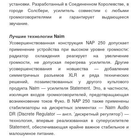
установки. Разработанный в Соединенном Королевстве, в
городе Солсбери, усилитель совместим с любыми
громкоговорителями и гарантирует выдающееся
звучание.
Лучшие технологии Naim
Усовершенствованная конструкция NAP 250 допускает
применение устройства при высоком уровне громкости:
радиатор охлаждения реагирует на увеличение
громкости, не допуская перегрева усилителя. Другие
усовершенствования и новшества — добавление
симметричных разъемов XLR и ряда технических
решений, позаимствованных у другого культового
продукта Naim — усилителя Statement. Это, в частности,
изоляция входов громкоговорителей, предотвращающая
возникновение токов Фуко. В NAP 250 также применены
стабилизаторы на дискретных элементах — Naim Audio
DR (Discrete Regulator — англ. 'дискретный регулятор') —
технология, впервые реализованная в суперусилителе
Statement, обеспечивающая крайне важное стабильное и
малошумное питание.