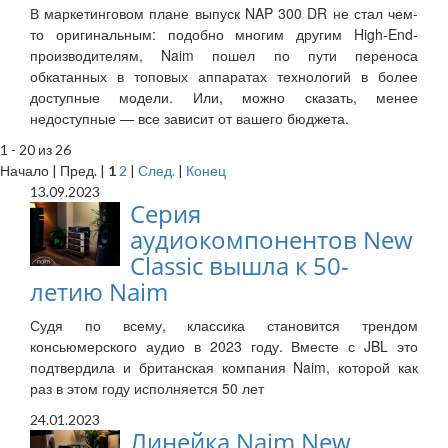
В маркетинговом плане выпуск NAP 300 DR не стал чем-
то оригинальным: подобно многим другим High-End-
производителям, Naim пошел по пути переноса
обкатанных в топовых аппаратах технологий в более
доступные модели. Или, можно сказать, менее
недоступные — все зависит от вашего бюджета.
1 - 20 из 26
Начало | Пред. |
1
2
|
След.
|
Конец
13.09.2023
Cерия
аудиокомпонентов New
Classic вышла к 50-
летию Naim
Судя по всему, классика становится трендом
консьюмерского аудио в 2023 году. Вместе с JBL это
подтвердила и британская компания Naim, которой как
раз в этом году исполняется 50 лет
24.01.2023
Линейка Naim New